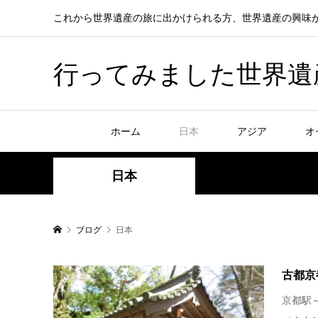
これから世界遺産の旅に出かけられる方、世界遺産の興味
行ってみました世界遺産！赤
ホーム
日本
アジア
オ
日本
ブログ
日本
古都京
京都駅