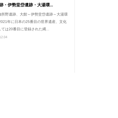
跡・伊勢堂岱遺跡・大湯環...
御所野遺跡、大館～伊勢堂岱遺跡～大湯環
2021年に日本の25番目の世界遺産、文化
ては20番目に登録された縄...
12.04