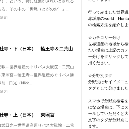
び）」という、特に紅葉がきれいとされる
る。その中の「栂尾（とがのお）」...
行ってみました世界遺
08.01
赤坂厚のworld Herita
の検索方法を紹介しま
☆カテゴリー分け
世界遺産の地域から検
社寺・下（日本） 輪王寺＆二荒山
たい場合は上記のカテ
ー分けをクリックして
用ください。
光駅～世界遺産めぐりバス大猷院・二荒山
～東照宮～輪王寺～世界遺産めぐりバス勝
☆分野別タグ
分野別はサイドメニュ
 日光（Nikk...
タグとして分けました
06.21
スマホで分野別検索を
になる場合は、下にス
ールしていただくと大
社寺・上（日本） 東照宮
文字のタグが分野別に
東武日光～世界遺産巡りバス大猷院・二荒
ます。