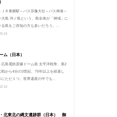
）
～ＪＲ東郷駅～バス宗像大社～バス神湊～
ー大島 沖ノ島という、島全体が「神域」に
る島をご存知の方も多いだろう。...
05.10
ーム（日本）
～広島電鉄原爆ドーム前 太平洋戦争、第2
大戦から4分の3世紀、75年以上を経過し
にただ１つ、世界遺産の中でも...
02.10
・北東北の縄文遺跡群（日本） 御