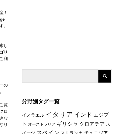
産！
ge
す。
索し
ゴリ
ご利
ーの
。
分野別タグ一覧
ご覧
クロ
イタリア
インド
エジプ
イスラエル
きな
ト
ギリシャ
クロアチア
ス
なり
オーストラリア
スペイン
チュニジア
イーツ
スリランカ