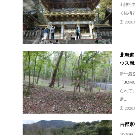
山神社前
て結構と
2026.
北海道
ウス周
新千歳
「JO
られて
遺...
2026.
古都京
JR京都