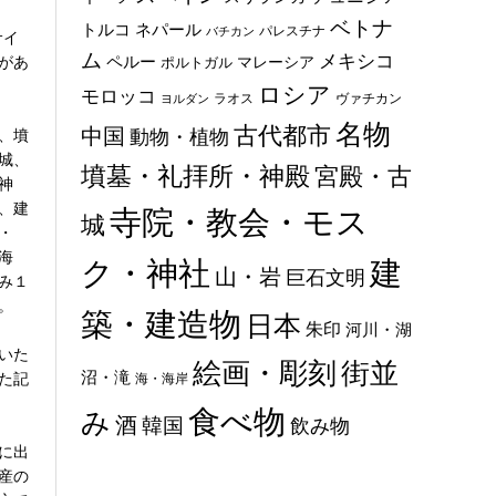
ベトナ
トルコ
ネパール
パレスチナ
バチカン
サイ
ム
メキシコ
ペルー
があ
マレーシア
ポルトガル
ロシア
モロッコ
ラオス
ヴァチカン
ヨルダン
名物
古代都市
中国
、墳
動物・植物
城、
墳墓・礼拝所・神殿
宮殿・古
神
、建
寺院・教会・モス
城
・
海
ク・神社
建
山・岩
巨石文明
み１
。
築・建造物
日本
朱印
河川・湖
いた
絵画・彫刻
街並
沼・滝
た記
海・海岸
食べ物
み
酒
韓国
飲み物
に出
産の