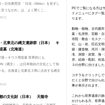
～日光東照宮 「日光（Nikko）を見ずし
PCでご覧になる方は
言うなかれ」は、よく聞くこ...
ドメニューにタグ一覧
06.11
ります。
動物・植物、古代都市
墓・礼拝所、宮殿・古
寺院・教会・モスク・
・北東北の縄文遺跡群（日本） キ
社、山・岩、巨石文明
堤墓（北海道）
築・建造物、河川・湖
滝、洞窟・岩窟、海・
空港～キウス周堤墓 世界的にも
岸、絵画・彫刻、街並
MON（縄文）」は日本独自の文化として知
３の分野に分けました
いる。北海道と北東北３県に点在する縄文
コチラをクリックして
だくと分野で分けられ
05.01
事が表示されます。
これから世界遺産の旅
都の文化財（日本） 天龍寺
かけられる方、世界遺
～JR嵯峨嵐山～天龍寺 かつて「京都五