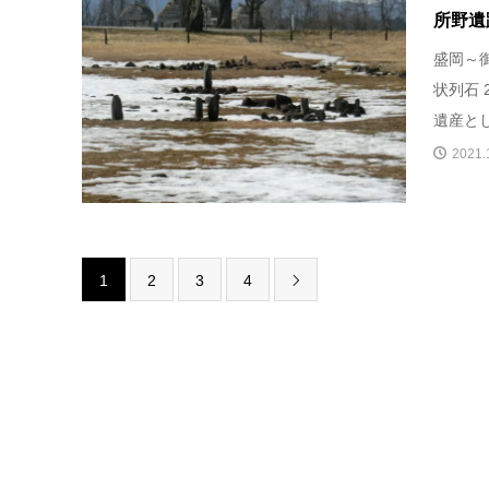
所野遺
盛岡～
状列石 
遺産とし
2021.
1
2
3
4
