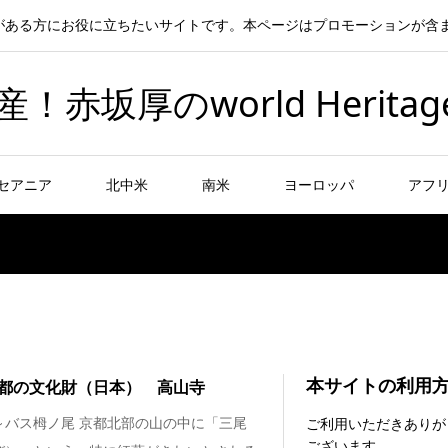
がある方にお役に立ちたいサイトです。本ページはプロモーションが含
坂厚のworld Heritag
セアニア
北中米
南米
ヨーロッパ
アフ
本サイトの利用
都の文化財（日本） 高山寺
～バス栂ノ尾 京都北部の山の中に「三尾
ご利用いただきありが
ございます。