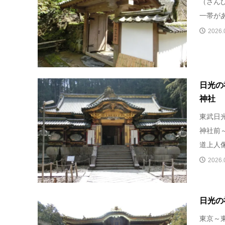
（さん
一帯があ
2026.
日光の
神社
東武日
神社前
道上人像前
2026.
日光の
東京～