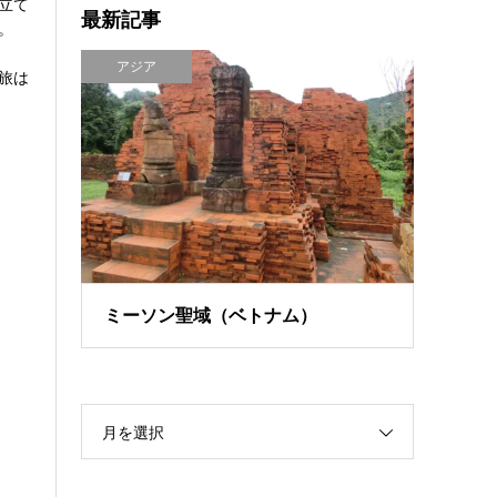
立て
最新記事
。
アジア
旅は
ミーソン聖域（ベトナム）
月を選択