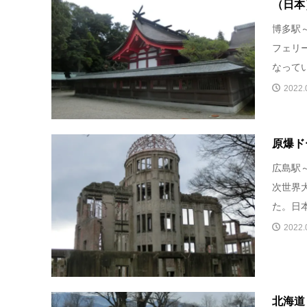
（日本
博多駅
フェリ
なってい
2022.
原爆ド
広島駅
次世界
た。日本
2022.
北海道