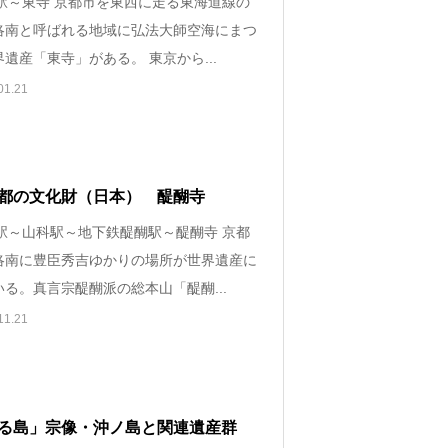
都駅～東寺 京都市を東西に走る東海道線の
洛南と呼ばれる地域に弘法大師空海にまつ
遺産「東寺」がある。 東京から...
01.21
都の文化財（日本） 醍醐寺
阪駅～山科駅～地下鉄醍醐駅～醍醐寺 京都
洛南に豊臣秀吉ゆかりの場所が世界遺産に
る。真言宗醍醐派の総本山「醍醐...
11.21
る島」宗像・沖ノ島と関連遺産群