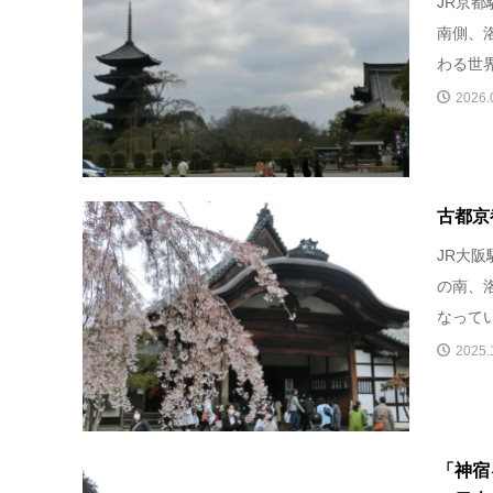
JR京
南側、
わる世界
2026.
古都京
JR大
の南、
なってい
2025.
「神宿