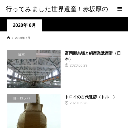
行ってみました世界遺産！赤坂厚の
world Heritage
2020年 6月
2020年 6月
富岡製糸場と絹産業遺産群（日
日本
本）
2020.06.29
トロイの古代遺跡（トルコ）
ヨーロッパ
2020.06.28