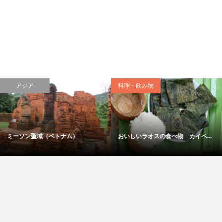
アジア
料理・飲み物
ミーソン聖域（ベトナム）
おいしいラオスの食べ物 カイペ...