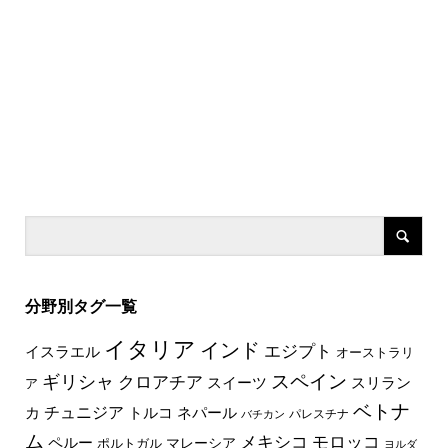
分野別タグ一覧
イタリア
インド
エジプト
イスラエル
オーストラリ
スペイン
ギリシャ
クロアチア
スイーツ
スリラン
ア
ベトナ
チュニジア
トルコ
ネパール
カ
パレスチナ
バチカン
ム
メキシコ
モロッコ
ペルー
マレーシア
ポルトガル
ヨルダ