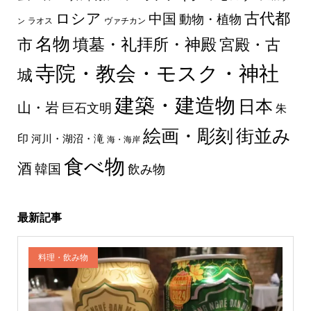
古代都
ロシア
中国
動物・植物
ラオス
ヴァチカン
ン
名物
墳墓・礼拝所・神殿
市
宮殿・古
寺院・教会・モスク・神社
城
建築・建造物
日本
山・岩
巨石文明
朱
絵画・彫刻
街並み
印
河川・湖沼・滝
海・海岸
食べ物
酒
韓国
飲み物
最新記事
料理・飲み物