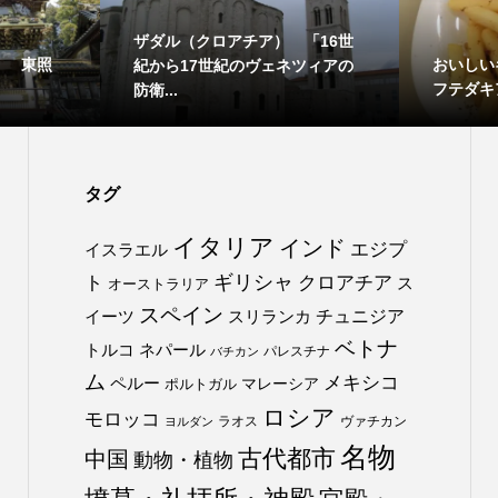
ザダル（クロアチア） 「16世
） 東照
おいしい
紀から17世紀のヴェネツィアの
フテダキ
防衛...
タグ
イタリア
インド
エジプ
イスラエル
ト
ギリシャ
クロアチア
ス
オーストラリア
スペイン
チュニジア
イーツ
スリランカ
ベトナ
トルコ
ネパール
パレスチナ
バチカン
ム
メキシコ
ペルー
マレーシア
ポルトガル
ロシア
モロッコ
ラオス
ヴァチカン
ヨルダン
名物
古代都市
中国
動物・植物