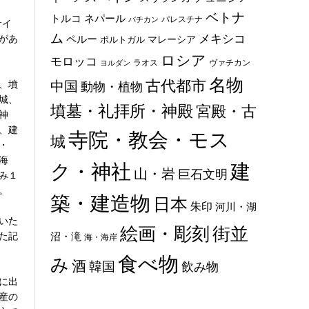
ベトナ
トルコ
ネパール
パレスチナ
バチカン
サイ
ム
メキシコ
があ
ペルー
マレーシア
ポルトガル
ロシア
モロッコ
ラオス
ヴァチカン
ヨルダン
名物
古代都市
、墳
中国
動物・植物
城、
墳墓・礼拝所・神殿
宮殿・古
神
、建
寺院・教会・モス
城
・
海
ク・神社
建
山・岩
巨石文明
み１
。
築・建造物
日本
朱印
河川・湖
いた
絵画・彫刻
街並
た記
沼・滝
海・海岸
食べ物
み
酒
韓国
飲み物
に出
産の