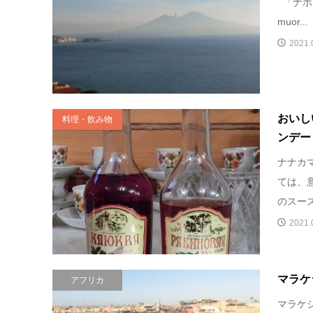
「ナポリを
muor...
2021.
おいし
料理・飲み物
ンデー
ナナカ
ては、
のスーズ
2021.
マラケ
アフリカ
マラケ