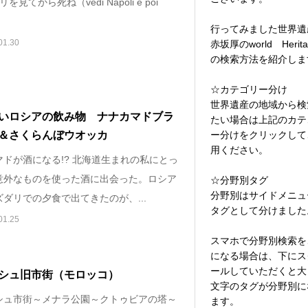
見てから死ね（vedi Napoli e poi
行ってみました世界遺
01.30
赤坂厚のworld Herita
の検索方法を紹介しま
☆カテゴリー分け
世界遺産の地域から検
いロシアの飲み物 ナナカマドブラ
たい場合は上記のカテ
ー分けをクリックして
＆さくらんぼウオッカ
用ください。
マドが酒になる!? 北海道生まれの私にとっ
意外なものを使った酒に出会った。ロシア
☆分野別タグ
分野別はサイドメニュ
ダリでの夕食で出てきたのが、...
タグとして分けました
01.25
スマホで分野別検索を
になる場合は、下にス
ールしていただくと大
シュ旧市街（モロッコ）
文字のタグが分野別に
シュ市街～メナラ公園～クトゥビアの塔～
ます。