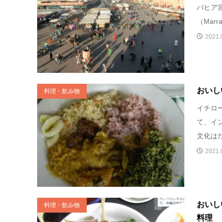
バヒア
（Mar
2021.
おいし
料理・飲み物
イチロ
て、イ
文化はた
2021.
おいし
料理・飲み物
料理