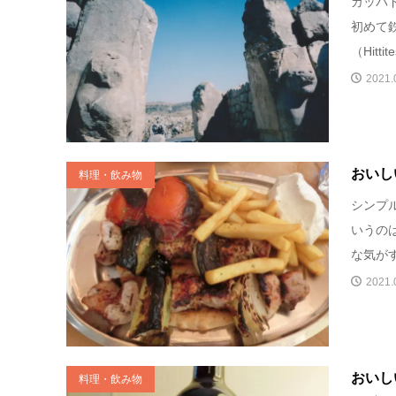
カッパ
初めて
（Hitt
2021.
おいし
料理・飲み物
シンプ
いうの
な気がす
2021.
おいし
料理・飲み物