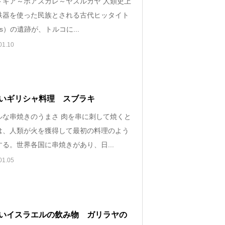
ドキア～ボアズカレ～ヤズルカヤ 人類史上
鉄器を使った民族とされる古代ヒッタイト
ites）の遺跡が、トルコに...
01.10
いギリシャ料理 スブラキ
ルな串焼きのうまさ 肉を串に刺して焼くと
は、人類が火を獲得して最初の料理のよう
る。世界各国に串焼きがあり、日...
01.05
いイスラエルの飲み物 ガリラヤの