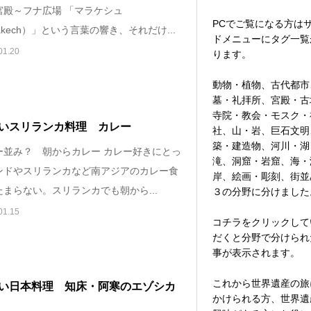
宮殿～フナ広場 「マラケシュ
PCでご覧になる方は
rakech）」という言葉の響き、それだけ...
ドメニューにタグ一覧
01.20
ります。
動物・植物、古代都市
墓・礼拝所、宮殿・古
寺院・教会・モスク・
いスリランカ料理 カレー
社、山・岩、巨石文明
築・建造物、河川・湖
ー並み？ 朝からカレー カレー好きにとっ
滝、洞窟・岩窟、海・
ンドやスリランカなど南アジアのカレー食
岸、絵画・彫刻、街並
まらない。スリランカでも朝から...
３の分野に分けました
01.15
コチラをクリックして
だくと分野で分けられ
事が表示されます。
これから世界遺産の旅
い日本料理 知床・阿寒のエゾシカ
かけられる方、世界遺