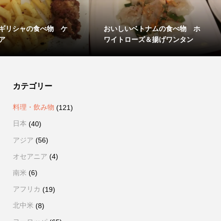
ギリシャの食べ物 ケ
おいしいベトナムの食べ物 ホ
ア
ワイトローズ＆揚げワンタン
カテゴリー
料理・飲み物
(121)
日本
(40)
アジア
(56)
オセアニア
(4)
南米
(6)
アフリカ
(19)
北中米
(8)