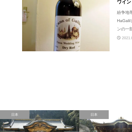
ワイン
紛争地帯
HaGa
ンの一部
2021.
日本
日本