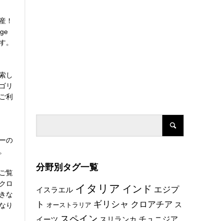
産！
ge
す。
索し
ゴリ
ご利
ーの
。
分野別タグ一覧
ご覧
クロ
イタリア
インド
エジプ
イスラエル
きな
ト
ギリシャ
クロアチア
ス
なり
オーストラリア
スペイン
チュニジア
イーツ
スリランカ