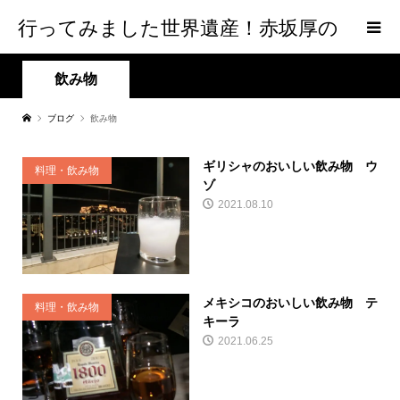
行ってみました世界遺産！赤坂厚の
world Heritage
飲み物
ブログ
飲み物
ギリシャのおいしい飲み物 ウ
料理・飲み物
ゾ
2021.08.10
メキシコのおいしい飲み物 テ
料理・飲み物
キーラ
2021.06.25