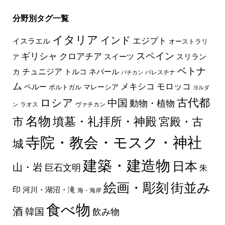
分野別タグ一覧
イタリア
インド
エジプト
イスラエル
オーストラリ
スペイン
ギリシャ
クロアチア
スイーツ
スリラン
ア
ベトナ
チュニジア
トルコ
ネパール
カ
パレスチナ
バチカン
ム
メキシコ
モロッコ
ペルー
マレーシア
ポルトガル
ヨルダ
古代都
ロシア
中国
動物・植物
ラオス
ヴァチカン
ン
名物
墳墓・礼拝所・神殿
市
宮殿・古
寺院・教会・モスク・神社
城
建築・建造物
日本
山・岩
巨石文明
朱
絵画・彫刻
街並み
印
河川・湖沼・滝
海・海岸
食べ物
酒
韓国
飲み物