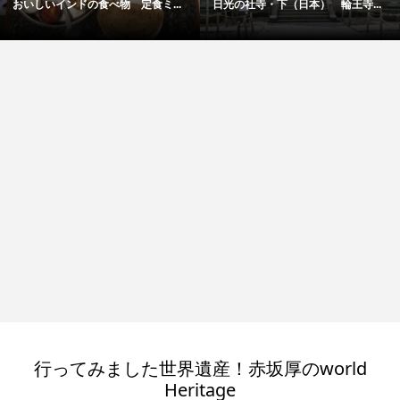
おいしいインドの食べ物 定食ミ...
日光の社寺・下（日本） 輪王寺...
行ってみました世界遺産！赤坂厚のworld
Heritage