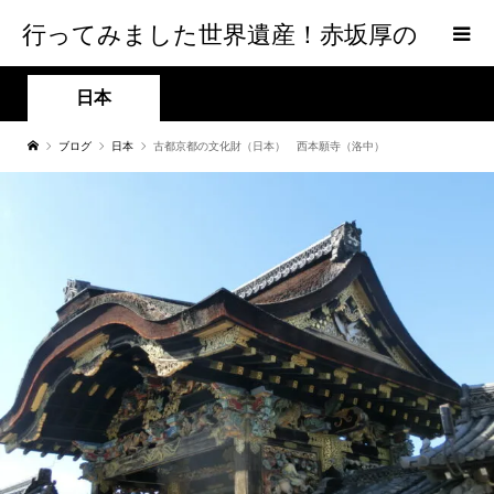
行ってみました世界遺産！赤坂厚の
world Heritage
日本
ブログ
日本
古都京都の文化財（日本） 西本願寺（洛中）