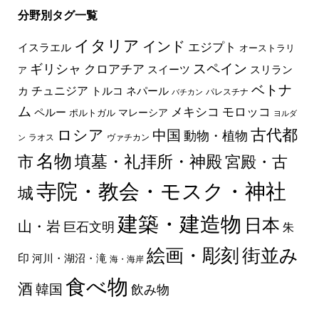
分野別タグ一覧
イタリア
インド
エジプト
イスラエル
オーストラリ
スペイン
ギリシャ
クロアチア
スイーツ
スリラン
ア
ベトナ
チュニジア
トルコ
ネパール
カ
パレスチナ
バチカン
ム
メキシコ
モロッコ
ペルー
マレーシア
ポルトガル
ヨルダ
古代都
ロシア
中国
動物・植物
ラオス
ヴァチカン
ン
名物
墳墓・礼拝所・神殿
市
宮殿・古
寺院・教会・モスク・神社
城
建築・建造物
日本
山・岩
巨石文明
朱
絵画・彫刻
街並み
印
河川・湖沼・滝
海・海岸
食べ物
酒
韓国
飲み物