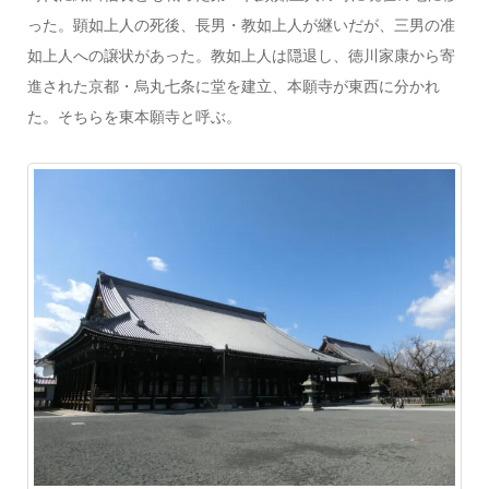
った。顕如上人の死後、長男・教如上人が継いだが、三男の准
如上人への譲状があった。教如上人は隠退し、徳川家康から寄
進された京都・烏丸七条に堂を建立、本願寺が東西に分かれ
た。そちらを東本願寺と呼ぶ。