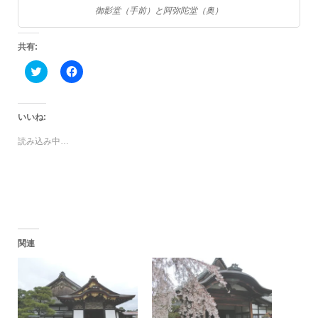
御影堂（手前）と阿弥陀堂（奥）
共有:
ク
Facebook
リ
で
ッ
共
ク
有
し
す
て
る
いいね:
Twitter
に
で
は
読み込み中…
共
ク
有
リ
(新
ッ
し
ク
い
し
ウ
て
ィ
く
ン
だ
ド
さ
ウ
い
で
(新
関連
開
し
き
い
ま
ウ
す)
ィ
ン
ド
ウ
で