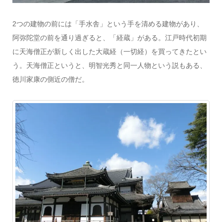
2つの建物の前には「手水舎」という手を清める建物があり、
阿弥陀堂の前を通り過ぎると、「経蔵」がある。江戸時代初期
に天海僧正が新しく出した大蔵経（一切経）を買ってきたとい
う。天海僧正というと、明智光秀と同一人物という説もある、
徳川家康の側近の僧だ。