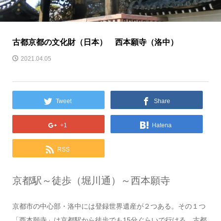
古都京都の文化財（日本） 西本願寺（洛中）
2021.04.05
Tweet
Share
+1
Hatena
RSS
京都駅～徒歩（堀川通）～西本願寺
京都市の中心部・洛中には登録世界遺産が２つある。その１つ
「西本願寺」は京都駅から徒歩でも15分ぐらいで行ける。古都