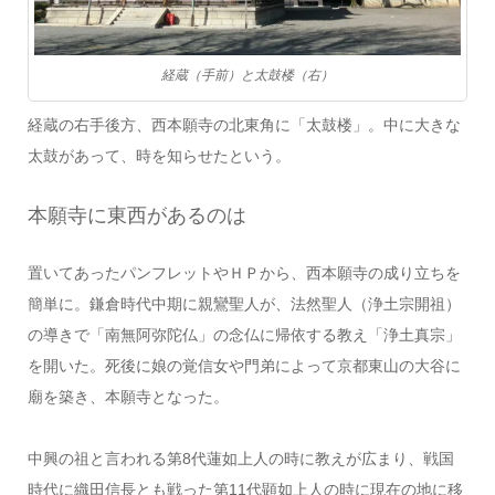
経蔵（手前）と太鼓楼（右）
経蔵の右手後方、西本願寺の北東角に「太鼓楼」。中に大きな
太鼓があって、時を知らせたという。
本願寺に東西があるのは
置いてあったパンフレットやＨＰから、西本願寺の成り立ちを
簡単に。鎌倉時代中期に親鸞聖人が、法然聖人（浄土宗開祖）
の導きで「南無阿弥陀仏」の念仏に帰依する教え「浄土真宗」
を開いた。死後に娘の覚信女や門弟によって京都東山の大谷に
廟を築き、本願寺となった。
中興の祖と言われる第8代蓮如上人の時に教えが広まり、戦国
時代に織田信長とも戦った第11代顕如上人の時に現在の地に移