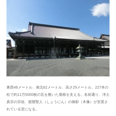
東西48メートル、南北62メートル、高さ29メートル。227本の
柱で約11万5000枚の瓦を敷いた屋根を支える。名前通り、浄土
真宗の宗祖、親鸞聖人（しょうにん）の御影（木像）が安置さ
れている堂になる。