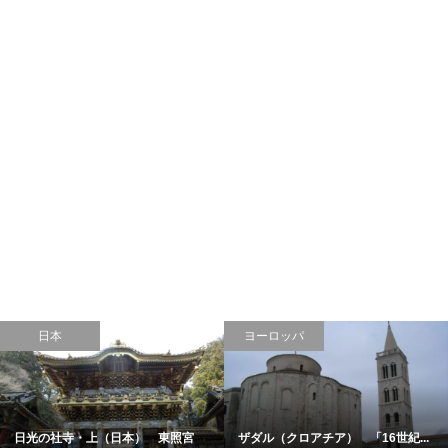
日本
ヨーロッパ
日光の社寺・上（日本） 東照宮
ザダル（クロアチア） 「16世紀...