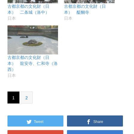
開
き
古都京都の文化財（日
古都京都の文化財（日
ま
す)
本） 二条城（洛中）
本） 醍醐寺
日本
日本
古都京都の文化財（日
本） 龍安寺、仁和寺（洛
西）
日本
1
2
Tweet
Share