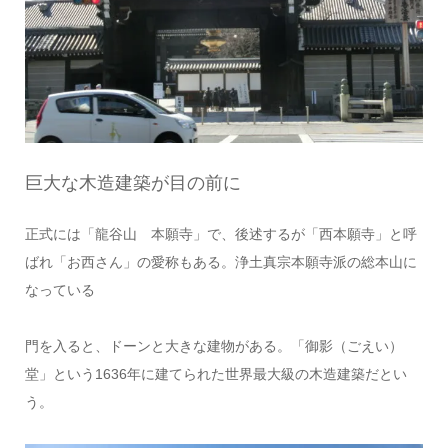
巨大な木造建築が目の前に
正式には「龍谷山 本願寺」で、後述するが「西本願寺」と呼
ばれ「お西さん」の愛称もある。浄土真宗本願寺派の総本山に
なっている
門を入ると、ドーンと大きな建物がある。「御影（ごえい）
堂」という1636年に建てられた世界最大級の木造建築だとい
う。