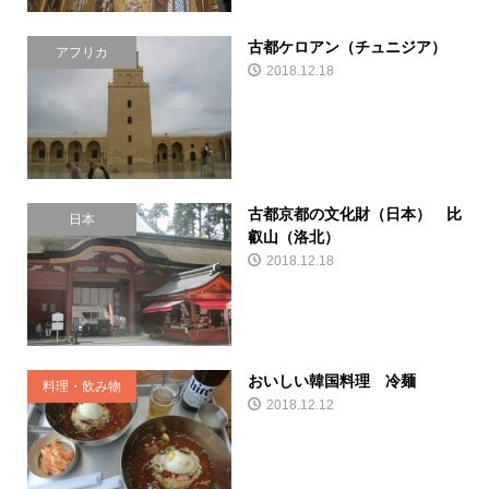
古都ケロアン（チュニジア）
アフリカ
2018.12.18
古都京都の文化財（日本） 比
日本
叡山（洛北）
2018.12.18
おいしい韓国料理 冷麺
料理・飲み物
2018.12.12