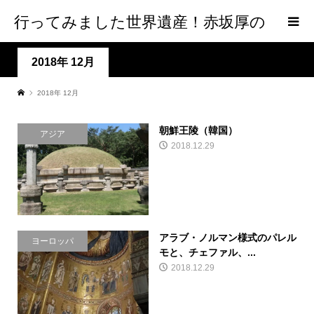
行ってみました世界遺産！赤坂厚の
world Heritage
2018年 12月
2018年 12月
朝鮮王陵（韓国）
アジア
2018.12.29
アラブ・ノルマン様式のパレル
ヨーロッパ
モと、チェファル、...
2018.12.29