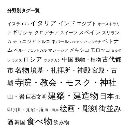
分野別タグ一覧
イタリア
インド
エジプト
イスラエル
オーストラリ
スペイン
ギリシャ
クロアチア
スイーツ
スリラン
ア
ベトナ
チュニジア
トルコ
ネパール
カ
パレスチナ
バチカン
ム
メキシコ
モロッコ
ペルー
マレーシア
ポルトガル
ヨルダ
古代都
ロシア
中国
動物・植物
ラオス
ヴァチカン
ン
名物
墳墓・礼拝所・神殿
市
宮殿・古
寺院・教会・モスク・神社
城
建築・建造物
日本
山・岩
巨石文明
朱
絵画・彫刻
街並み
印
河川・湖沼・滝
海・海岸
食べ物
酒
韓国
飲み物