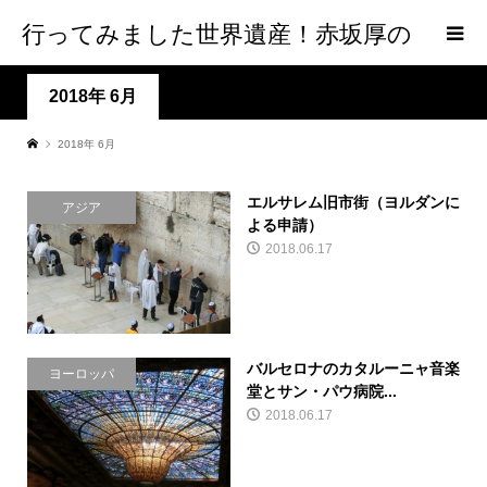
行ってみました世界遺産！赤坂厚の
world Heritage
2018年 6月
2018年 6月
エルサレム旧市街（ヨルダンに
アジア
よる申請）
2018.06.17
バルセロナのカタルーニャ音楽
ヨーロッパ
堂とサン・パウ病院...
2018.06.17