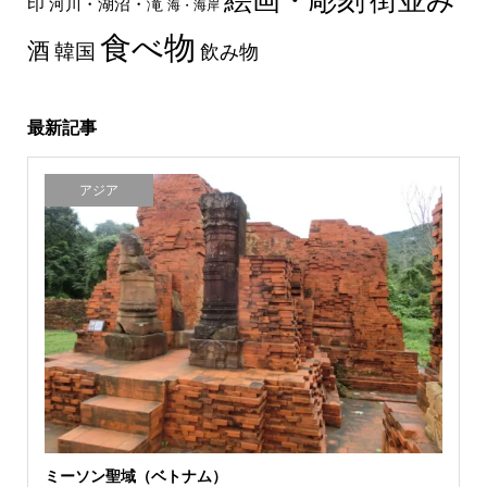
絵画・彫刻
街並み
印
河川・湖沼・滝
海・海岸
食べ物
酒
韓国
飲み物
最新記事
アジア
ミーソン聖域（ベトナム）