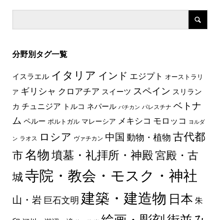
分野別タグ一覧
イタリア
インド
エジプト
イスラエル
オーストラリ
スペイン
ギリシャ
クロアチア
スイーツ
スリラン
ア
ベトナ
チュニジア
トルコ
ネパール
カ
パレスチナ
バチカン
ム
メキシコ
モロッコ
ペルー
マレーシア
ポルトガル
ヨルダ
古代都
ロシア
中国
動物・植物
ラオス
ヴァチカン
ン
名物
墳墓・礼拝所・神殿
市
宮殿・古
寺院・教会・モスク・神社
城
建築・建造物
日本
山・岩
巨石文明
朱