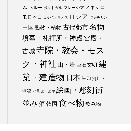
ム
メキシコ
ペルー
マレーシア
ポルトガル
ロシア
モロッコ
ラオス
ヴァチカン
ヨルダン
名物
古代都市
中国
動物・植物
墳墓・礼拝所・神殿
宮殿・
寺院・教会・モス
古城
ク・神社
建
山・岩
巨石文明
築・建造物
日本
朱印
河川・
絵画・彫刻
街
湖沼・滝
海・海岸
食べ物
並み
酒
韓国
飲み物