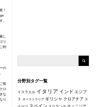
産！
ge
す。
索し
ゴリ
ご利
ーの
。
分野別タグ一覧
ご覧
クロ
イタリア
インド
エジプ
イスラエル
きな
ト
ギリシャ
クロアチア
ス
なり
オーストラリア
スペイン
チュニジア
イーツ
スリランカ