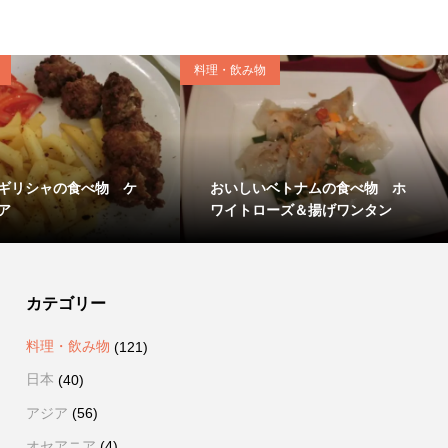
料理・飲み物
ギリシャの食べ物 ケ
おいしいベトナムの食べ物 ホ
ア
ワイトローズ＆揚げワンタン
カテゴリー
料理・飲み物
(121)
日本
(40)
アジア
(56)
オセアニア
(4)