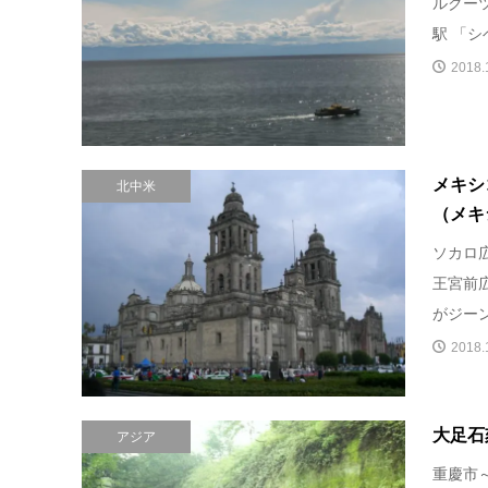
ルクー
駅 「シ
2018.
メキシ
北中米
（メキ
ソカロ
王宮前
がジーン
2018.
大足石
アジア
重慶市