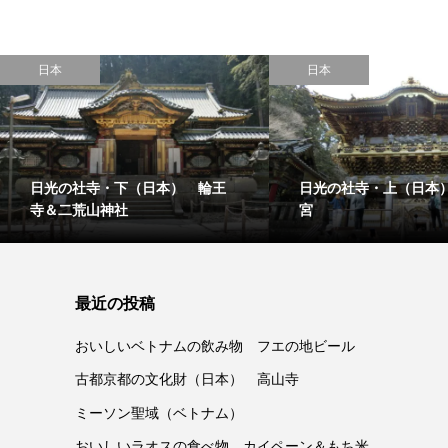
日本
日本
日光の社寺・下（日本） 輪王
日光の社寺・上（日本
寺＆二荒山神社
宮
最近の投稿
おいしいベトナムの飲み物 フエの地ビール
古都京都の文化財（日本） 高山寺
ミーソン聖域（ベトナム）
おいしいラオスの食べ物 カイペーン＆もち米