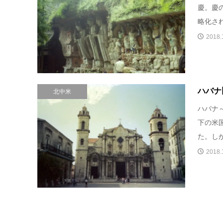
慶。慶
略化され
2018.
ハバナ
北中米
ハバナ～
下の米
た。しか
2018.