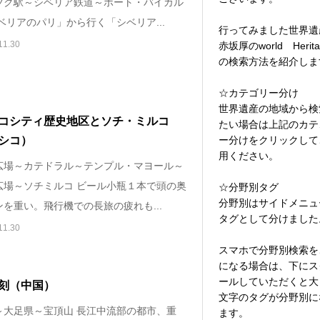
ツク駅～シベリア鉄道～ポート・バイカル
ベリアのパリ」から行く「シベリア...
行ってみました世界遺
11.30
赤坂厚のworld Herita
の検索方法を紹介しま
☆カテゴリー分け
世界遺産の地域から検
コシティ歴史地区とソチ・ミルコ
たい場合は上記のカテ
ー分けをクリックして
シコ）
用ください。
広場～カテドラル～テンプル・マヨール～
広場～ソチミルコ ビール小瓶１本で頭の奥
☆分野別タグ
分野別はサイドメニュ
を重い。飛行機での長旅の疲れも...
タグとして分けました
11.30
スマホで分野別検索を
になる場合は、下にス
ールしていただくと大
刻（中国）
文字のタグが分野別に
～大足県～宝頂山 長江中流部の都市、重
ます。