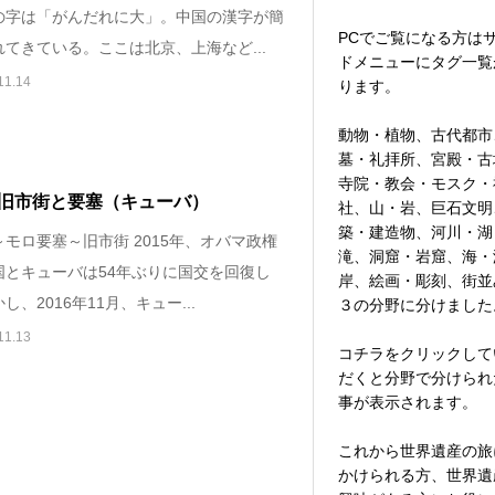
の字は「がんだれに大」。中国の漢字が簡
PCでご覧になる方は
てきている。ここは北京、上海など...
ドメニューにタグ一覧
11.14
ります。
動物・植物、古代都市
墓・礼拝所、宮殿・古
寺院・教会・モスク・
旧市街と要塞（キューバ）
社、山・岩、巨石文明
築・建造物、河川・湖
モロ要塞～旧市街 2015年、オバマ政権
滝、洞窟・岩窟、海・
国とキューバは54年ぶりに国交を回復し
岸、絵画・彫刻、街並
し、2016年11月、キュー...
３の分野に分けました
11.13
コチラをクリックして
だくと分野で分けられ
事が表示されます。
これから世界遺産の旅
かけられる方、世界遺