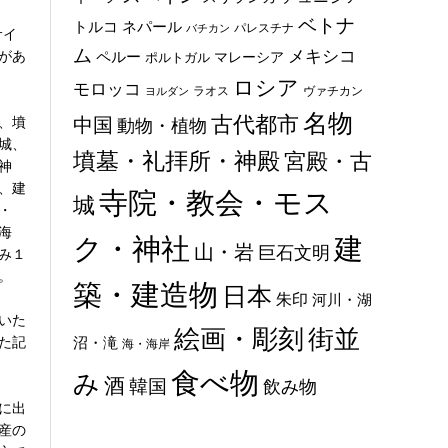
ベトナ
トルコ
ネパール
パレスチナ
バチカン
サイ
ム
メキシコ
があ
ペルー
マレーシア
ポルトガル
ロシア
モロッコ
ラオス
ヴァチカン
ヨルダン
名物
古代都市
、墳
中国
動物・植物
城、
墳墓・礼拝所・神殿
宮殿・古
神
、建
寺院・教会・モス
城
・
海
ク・神社
建
山・岩
巨石文明
み１
。
築・建造物
日本
朱印
河川・湖
いた
絵画・彫刻
街並
た記
沼・滝
海・海岸
食べ物
み
酒
韓国
飲み物
に出
産の