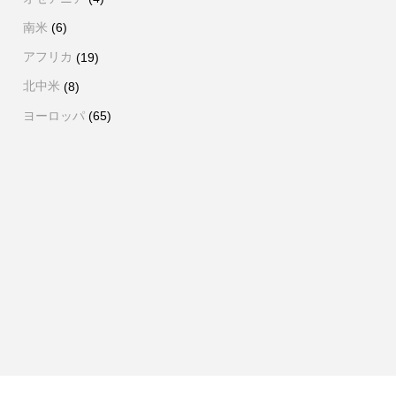
南米
(6)
アフリカ
(19)
北中米
(8)
ヨーロッパ
(65)