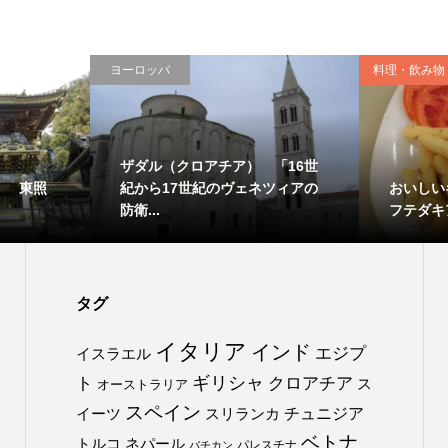
ヨーロッパ
料理・飲み物
ザダル（クロアチア） 「16世
） 東照
おいしい
紀から17世紀のヴェネツィアの
フテダキ
防衛...
タグ
イタリア
インド
エジプ
イスラエル
ト
ギリシャ
クロアチア
ス
オーストラリア
スペイン
チュニジア
イーツ
スリランカ
ベトナ
トルコ
ネパール
パレスチナ
バチカン