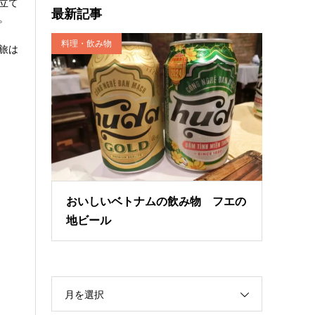
立て
最新記事
。
料理・飲み物
旅は
おいしいベトナムの飲み物 フエの
地ビール
月を選択