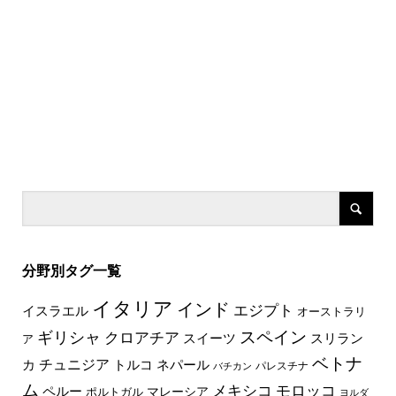
分野別タグ一覧
イタリア
インド
エジプト
イスラエル
オーストラリ
スペイン
ギリシャ
クロアチア
スイーツ
スリラン
ア
ベトナ
チュニジア
トルコ
ネパール
カ
パレスチナ
バチカン
ム
メキシコ
モロッコ
ペルー
マレーシア
ポルトガル
ヨルダ