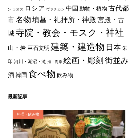
古代都
ロシア
中国
動物・植物
ラオス
ヴァチカン
ン
名物
墳墓・礼拝所・神殿
市
宮殿・古
寺院・教会・モスク・神社
城
建築・建造物
日本
山・岩
巨石文明
朱
絵画・彫刻
街並み
印
河川・湖沼・滝
海・海岸
食べ物
酒
韓国
飲み物
最新記事
料理・飲み物