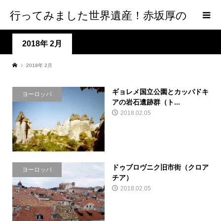
行ってみました世界遺産！赤坂厚の
world Heritage
2018年 2月
2018年 2月
ギョレメ国立公園とカッパドキ
ヨーロッパ
アの岩石遺跡群（ト...
2018.02.05
ドゥブロヴニク旧市街（クロア
ヨーロッパ
チア）
2018.02.05