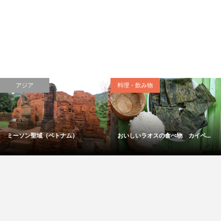
アジア
料理・飲み物
ミーソン聖域（ベトナム）
おいしいラオスの食べ物 カイペ...