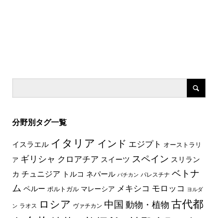
分野別タグ一覧
イタリア
インド
エジプト
イスラエル
オーストラリ
スペイン
ギリシャ
クロアチア
スイーツ
スリラン
ア
ベトナ
チュニジア
トルコ
ネパール
カ
パレスチナ
バチカン
ム
メキシコ
モロッコ
ペルー
マレーシア
ポルトガル
ヨルダ
古代都
ロシア
中国
動物・植物
ラオス
ヴァチカン
ン