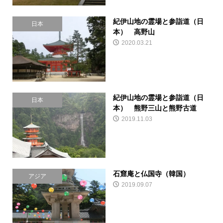
紀伊山地の霊場と参詣道（日
日本
本） 高野山
2020.03.21
紀伊山地の霊場と参詣道（日
日本
本） 熊野三山と熊野古道
2019.11.03
石窟庵と仏国寺（韓国）
アジア
2019.09.07