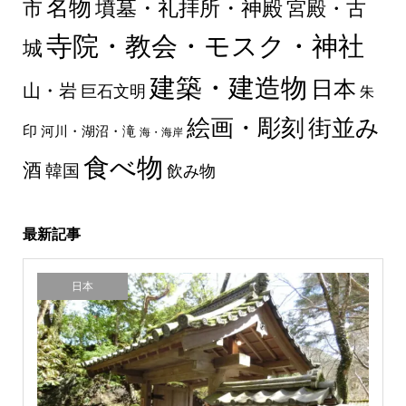
名物
墳墓・礼拝所・神殿
市
宮殿・古
寺院・教会・モスク・神社
城
建築・建造物
日本
山・岩
巨石文明
朱
絵画・彫刻
街並み
印
河川・湖沼・滝
海・海岸
食べ物
酒
韓国
飲み物
最新記事
日本