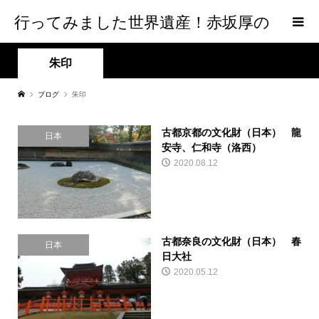
行ってみました世界遺産！赤坂厚の
world Heritage
朱印
ブログ
朱印
古都京都の文化財（日本） 龍
日本
安寺、仁和寺（洛西）
2020.08.12
古都奈良の文化財（日本） 春
日本
日大社
2020.05.12