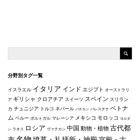
分野別タグ一覧
イタリア
インド
エジプト
イスラエル
オーストラリ
スペイン
ギリシャ
クロアチア
スイーツ
スリラン
ア
ベトナ
チュニジア
トルコ
ネパール
カ
パレスチナ
バチカン
ム
メキシコ
モロッコ
ペルー
マレーシア
ポルトガル
ヨルダ
古代都
ロシア
中国
動物・植物
ラオス
ヴァチカン
ン
名物
墳墓・礼拝所・神殿
市
宮殿・古