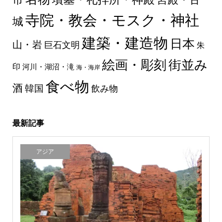
寺院・教会・モスク・神社
城
建築・建造物
日本
山・岩
巨石文明
朱
絵画・彫刻
街並み
印
河川・湖沼・滝
海・海岸
食べ物
酒
韓国
飲み物
最新記事
アジア