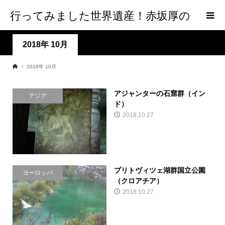
行ってみました世界遺産！赤坂厚の
world Heritage
2018年 10月
2018年 10月
アジャンターの石窟群（イン
アジア
ド）
2018.10.27
プリトヴィツェ湖群国立公園
ヨーロッパ
（クロアチア）
2018.10.27