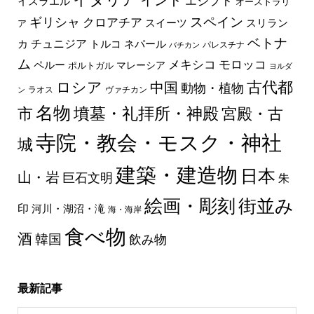
エジプト
イスラエル
オーストラリ
スペイン
ギリシャ
クロアチア
スイーツ
スリラン
ア
ベトナ
チュニジア
トルコ
ネパール
カ
パレスチナ
バチカン
ム
メキシコ
モロッコ
ペルー
マレーシア
ポルトガル
ヨルダ
古代都
ロシア
中国
動物・植物
ラオス
ヴァチカン
ン
名物
墳墓・礼拝所・神殿
市
宮殿・古
寺院・教会・モスク・神社
城
建築・建造物
日本
山・岩
巨石文明
朱
絵画・彫刻
街並み
印
河川・湖沼・滝
海・海岸
食べ物
酒
韓国
飲み物
最新記事