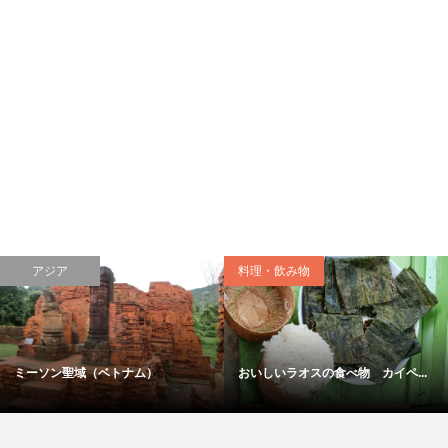
料理・飲み物
日本
の食べ物 カイペ...
おいしいインドの食べ物 定食ミ...
日光の社寺・下