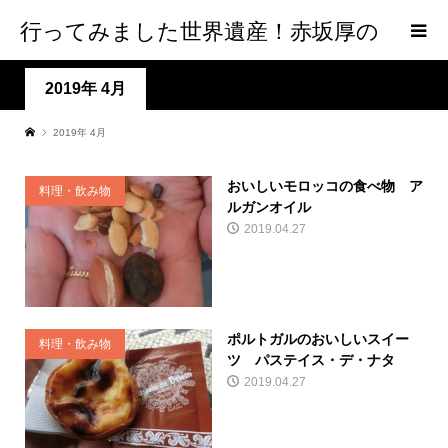
行ってみました世界遺産！赤坂厚の
world Heritage
2019年 4月
2019年 4月
おいしいモロッコの食べ物 ア
料理・飲み物
ルガンオイル
2019.04.27
ポルトガルのおいしいスイー
料理・飲み物
ツ パステイス・デ・ナタ
2019.04.27