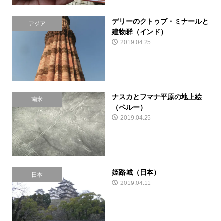
デリーのクトゥブ・ミナールと
アジア
建物群（インド）
2019.04.25
ナスカとフマナ平原の地上絵
南米
（ペルー）
2019.04.25
姫路城（日本）
日本
2019.04.11