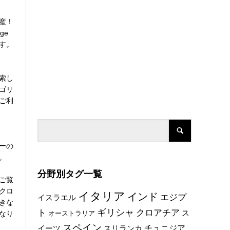
産！
ge
す。
索し
ゴリ
ご利
ーの
。
分野別タグ一覧
ご覧
クロ
イタリア
インド
エジプ
イスラエル
きな
ト
ギリシャ
クロアチア
ス
なり
オーストラリア
スペイン
チュニジア
イーツ
スリランカ