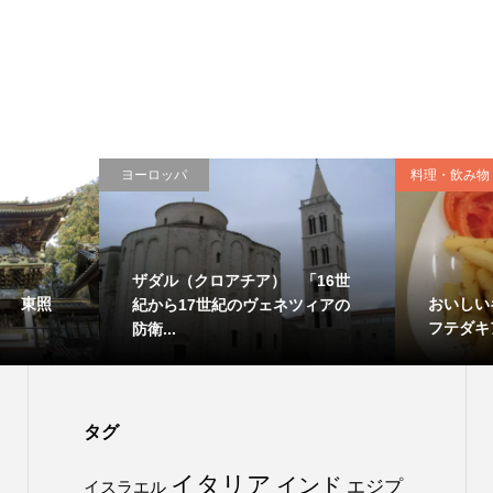
ヨーロッパ
料理・飲み物
ザダル（クロアチア） 「16世
） 東照
おいしい
紀から17世紀のヴェネツィアの
フテダキ
防衛...
タグ
イタリア
インド
エジプ
イスラエル