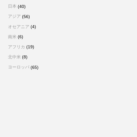
日本
(40)
アジア
(56)
オセアニア
(4)
南米
(6)
アフリカ
(19)
北中米
(8)
ヨーロッパ
(65)