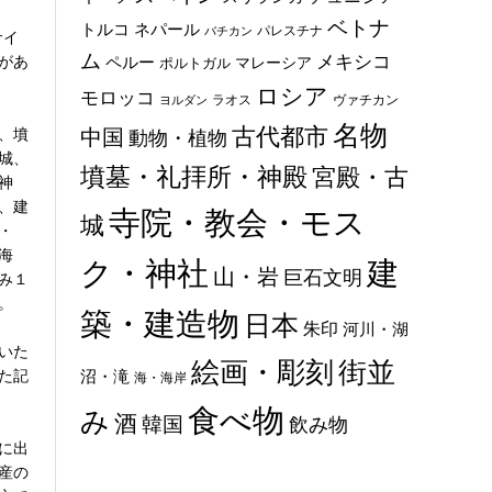
ベトナ
トルコ
ネパール
パレスチナ
バチカン
サイ
ム
メキシコ
があ
ペルー
マレーシア
ポルトガル
ロシア
モロッコ
ラオス
ヴァチカン
ヨルダン
名物
古代都市
、墳
中国
動物・植物
城、
墳墓・礼拝所・神殿
宮殿・古
神
、建
寺院・教会・モス
城
・
海
ク・神社
建
山・岩
巨石文明
み１
。
築・建造物
日本
朱印
河川・湖
いた
絵画・彫刻
街並
た記
沼・滝
海・海岸
食べ物
み
酒
韓国
飲み物
に出
産の