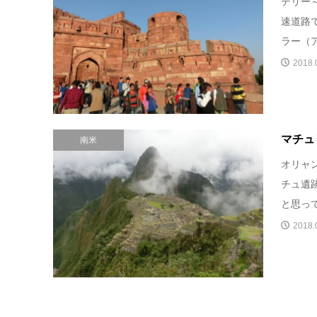
デリー
速道路
ラー（ア
2018.
マチュ
南米
オリャ
チュ遺
と思って
2018.