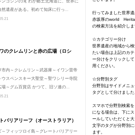
シンコシンの滝 わが郷土北海道に、世界に
然遺産がある。初めて知床に行っ...
行ってみました世界遺
05.21
赤坂厚のworld Herita
の検索方法を紹介しま
☆カテゴリー分け
世界遺産の地域から検
ワのクレムリンと赤の広場（ロシ
たい場合は上記のカテ
ー分けをクリックして
用ください。
ワ市内～クレムリン～武器庫～イワン雷帝
～ウスペンスキー大聖堂～聖ワシリー寺院
☆分野別タグ
分野別はサイドメニュ
場～グム百貨店 かつて、旧ソ連の...
タグとして分けました
05.21
スマホで分野別検索を
になる場合は、下にス
ールしていただくと大
トバリアリーフ（オーストラリア）
文字のタグが分野別に
ズ～フィッツロイ島～グレートバリアリー
ます。