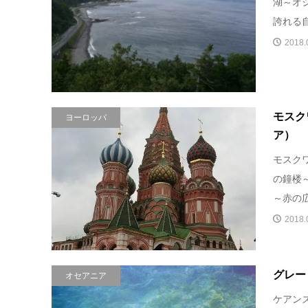
湖～オ
誇れる自
2018.
モスク
ヨーロッパ
ア）
モスク
の鐘楼
～赤の広
2018.
グレー
オセアニア
ケアン