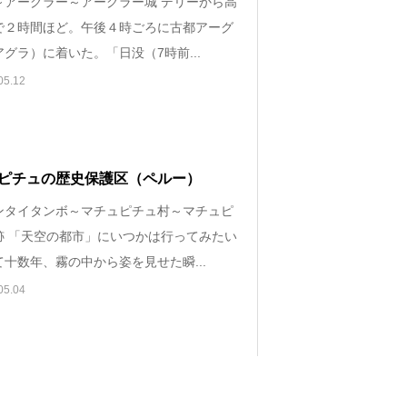
～アーグラー～アーグラー城 デリーから高
で２時間ほど。午後４時ごろに古都アーグ
グラ）に着いた。「日没（7時前...
05.12
ピチュの歴史保護区（ペルー）
ンタイタンボ～マチュピチュ村～マチュピ
跡 「天空の都市」にいつかは行ってみたい
十数年、霧の中から姿を見せた瞬...
05.04