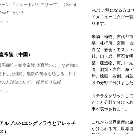
ーン 「グレートバリアリーフ」（Great
PCでご覧になる方は
r Reef）という...
ドメニューにタグ一覧
05.21
ります。
動物・植物、古代都市
墓・礼拝所、宮殿・古
寺院・教会・モスク・
皇帝陵（中国）
社、山・岩、巨石文明
築・建造物、河川・湖
兵馬俑坑～始皇帝陵 体育館のような建物に
滝、洞窟・岩窟、海・
見下した瞬間、無数の視線を感じる。相手
岸、絵画・彫刻、街並
の人形なのだが。 紀元前３世紀...
３の分野に分けました
05.12
コチラをクリックして
だくと分野で分けられ
事が表示されます。
これから世界遺産の旅
アルプスのユングフラウとアレッチ
かけられる方、世界遺
ス）