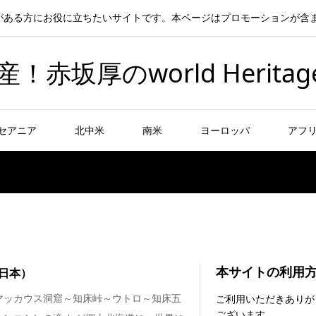
がある方にお役に立ちたいサイトです。本ページはプロモーションが含
坂厚のworld Heritag
セアニア
北中米
南米
ヨーロッパ
アフ
本サイトの利用
日本）
マッカウス洞窟～知床峠～ウトロ～知床五
ご利用いただきありが
ございます。