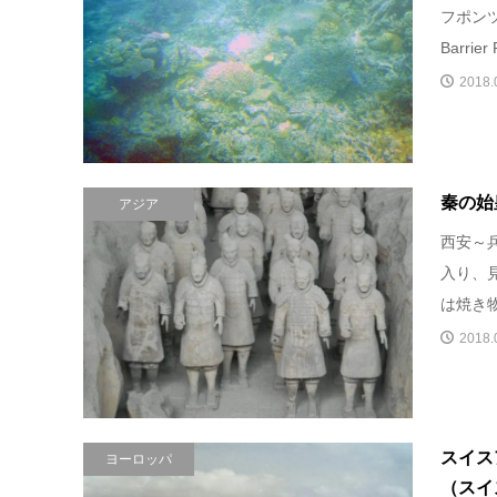
フポンツ
Barrie
2018.
秦の始
アジア
西安～
入り、
は焼き物
2018.
スイス
ヨーロッパ
（スイ