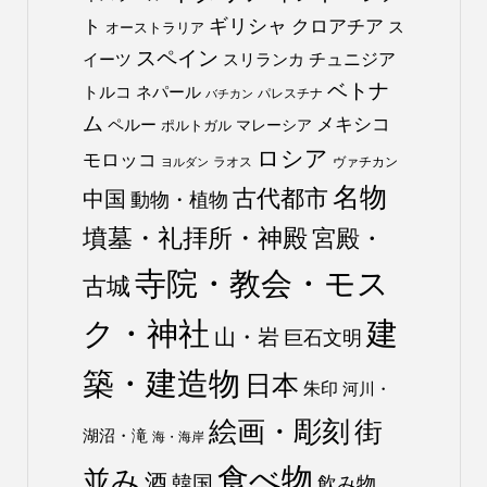
ト
ギリシャ
クロアチア
ス
オーストラリア
スペイン
チュニジア
イーツ
スリランカ
ベトナ
トルコ
ネパール
パレスチナ
バチカン
ム
メキシコ
ペルー
マレーシア
ポルトガル
ロシア
モロッコ
ラオス
ヴァチカン
ヨルダン
名物
古代都市
中国
動物・植物
墳墓・礼拝所・神殿
宮殿・
寺院・教会・モス
古城
ク・神社
建
山・岩
巨石文明
築・建造物
日本
朱印
河川・
絵画・彫刻
街
湖沼・滝
海・海岸
食べ物
並み
酒
韓国
飲み物