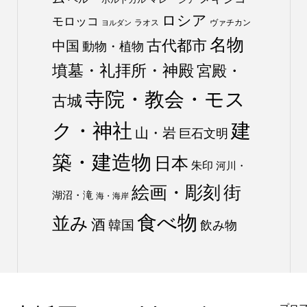
ロシア
モロッコ
ラオス
ヴァチカン
ヨルダン
名物
古代都市
中国
動物・植物
墳墓・礼拝所・神殿
宮殿・
寺院・教会・モス
古城
ク・神社
建
山・岩
巨石文明
築・建造物
日本
朱印
河川・
絵画・彫刻
街
湖沼・滝
海・海岸
食べ物
並み
酒
韓国
飲み物