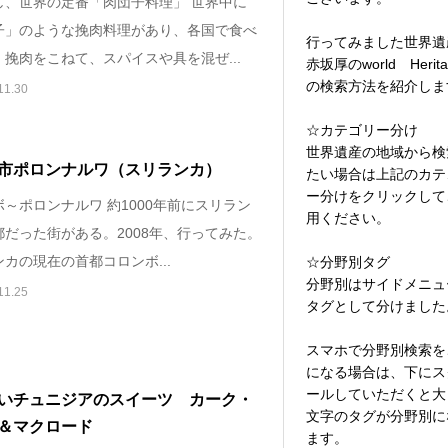
し、世界の定番「肉団子料理」 世界中に
子」のような挽肉料理があり、各国で食べ
行ってみました世界遺
挽肉をこねて、スパイスや具を混ぜ...
赤坂厚のworld Herita
の検索方法を紹介しま
11.30
☆カテゴリー分け
世界遺産の地域から検
市ポロンナルワ（スリランカ）
たい場合は上記のカテ
ー分けをクリックして
～ポロンナルワ 約1000年前にスリラン
用ください。
都だった街がある。2008年、行ってみた。
カの現在の首都コロンボ...
☆分野別タグ
分野別はサイドメニュ
11.25
タグとして分けました
スマホで分野別検索を
になる場合は、下にス
ールしていただくと大
いチュニジアのスイーツ カーク・
文字のタグが分野別に
＆マクロード
ます。