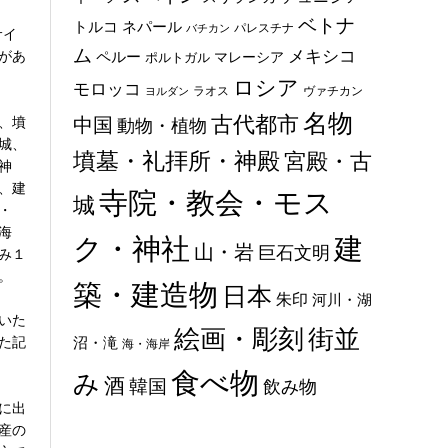
ベトナ
トルコ
ネパール
パレスチナ
バチカン
サイ
ム
メキシコ
があ
ペルー
マレーシア
ポルトガル
ロシア
モロッコ
ラオス
ヴァチカン
ヨルダン
名物
古代都市
、墳
中国
動物・植物
城、
墳墓・礼拝所・神殿
宮殿・古
神
、建
寺院・教会・モス
城
・
海
ク・神社
建
山・岩
巨石文明
み１
。
築・建造物
日本
朱印
河川・湖
いた
絵画・彫刻
街並
た記
沼・滝
海・海岸
食べ物
み
酒
韓国
飲み物
に出
産の