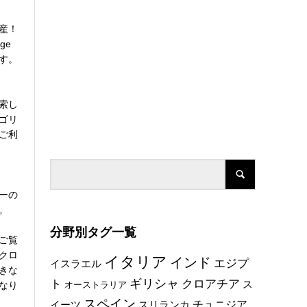
産！
ge
す。
索し
ゴリ
ご利
ーの
。
分野別タグ一覧
ご覧
クロ
イタリア
インド
エジプ
イスラエル
きな
ト
ギリシャ
クロアチア
ス
なり
オーストラリア
スペイン
チュニジア
イーツ
スリランカ