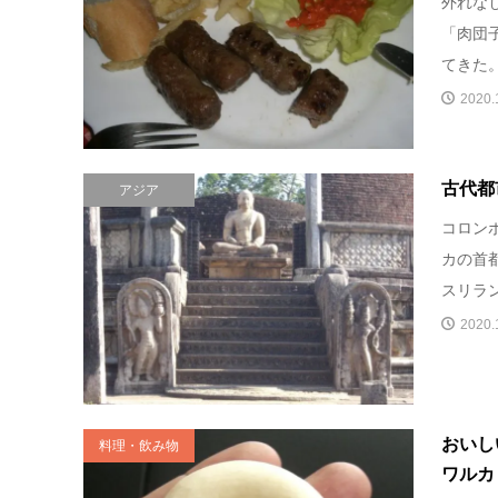
外れな
「肉団
てきた。
2020.
古代都
アジア
コロンボ
カの首
スリラン
2020.
おいし
料理・飲み物
ワルカ