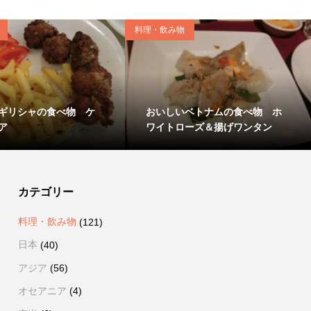
料理・飲み物
ギリシャの食べ物 ケ
おいしいベトナムの食べ物 ホ
ア
ワイトローズ＆揚げワンタン
カテゴリー
料理・飲み物
(121)
日本
(40)
アジア
(56)
オセアニア
(4)