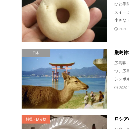
ひと手
スイー
小さなド
2020.
厳島神
日本
広島駅
つ、広
シンボル
2020.
ロシア
料理・飲み物
バター