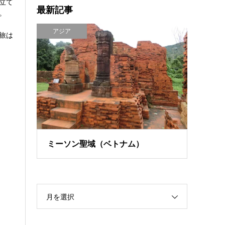
立て
最新記事
。
アジア
旅は
ミーソン聖域（ベトナム）
月を選択