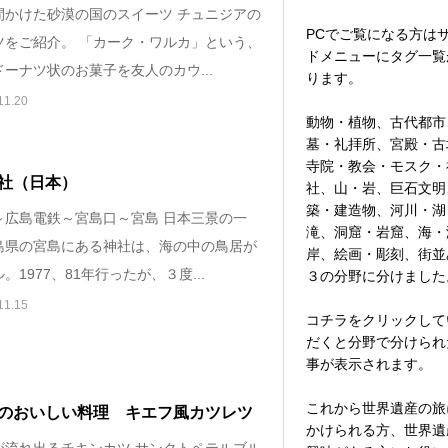
間かけた砂漠の国のスイーツ チュニジアの
PCでご覧になる方は
ツをご紹介。 「カーク・ワルカ」という、
ドメニューにタグ一覧
ーナツ状のお菓子を友人のカウ...
ります。
11.20
動物・植物、古代都市
墓・礼拝所、宮殿・古
寺院・教会・モスク・
社（日本）
社、山・岩、巨石文明
築・建造物、河川・湖
～広島電鉄～宮島口～宮島 日本三景の一
滝、洞窟・岩窟、海・
島県の宮島にある神社は、海の中の鳥居が
岸、絵画・彫刻、街並
。1977、81年行ったが、３度...
３の分野に分けました
11.15
コチラをクリックして
だくと分野で分けられ
事が表示されます。
これから世界遺産の旅
のおいしい料理 キエフ風カツレツ
かけられる方、世界遺
が流れ出るチキンカツ サンクトペテルブル