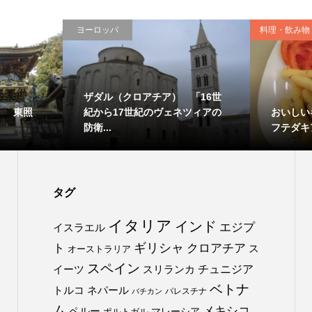
ヨーロッパ
料理・飲み物
ザダル（クロアチア） 「16世
） 東照
おいしい
紀から17世紀のヴェネツィアの
フテダキ
防衛...
タグ
イタリア
インド
エジプ
イスラエル
ト
ギリシャ
クロアチア
ス
オーストラリア
スペイン
チュニジア
イーツ
スリランカ
ベトナ
トルコ
ネパール
パレスチナ
バチカン
ム
メキシコ
ペルー
マレーシア
ポルトガル