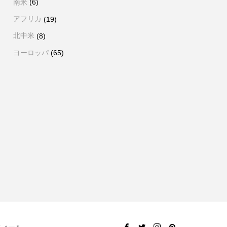
南米
(6)
アフリカ
(19)
北中米
(8)
ヨーロッパ
(65)