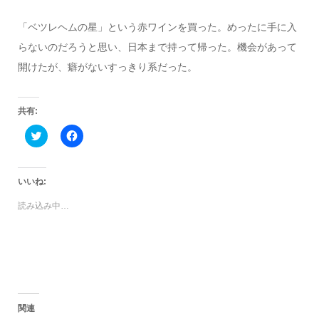
「ベツレヘムの星」という赤ワインを買った。めったに手に入
らないのだろうと思い、日本まで持って帰った。機会があって
開けたが、癖がないすっきり系だった。
共有:
ク
Facebook
リ
で
ッ
共
ク
有
し
す
て
る
いいね:
Twitter
に
で
は
読み込み中…
共
ク
有
リ
(新
ッ
し
ク
い
し
ウ
て
ィ
く
ン
だ
ド
さ
ウ
い
で
(新
関連
開
し
き
い