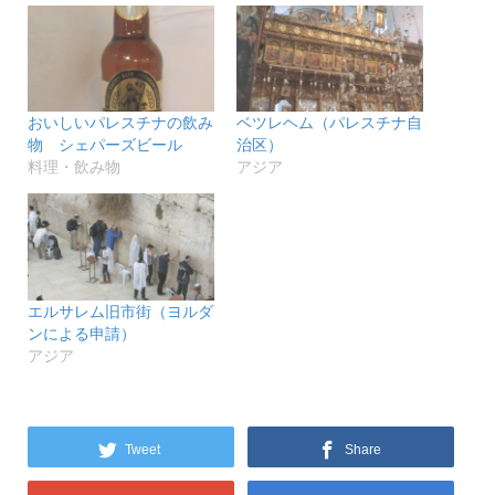
ま
ウ
す)
ィ
ン
ド
ウ
で
開
き
おいしいパレスチナの飲み
ベツレヘム（パレスチナ自
ま
す)
物 シェパーズビール
治区）
料理・飲み物
アジア
エルサレム旧市街（ヨルダ
ンによる申請）
アジア
Tweet
Share