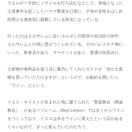
ラエルが一方的にミサイルを打ち込むなどして、発端となった
人質事件を起こしたハマス撃退を口実に、子供や女性をはじめ
民間人を無差別に殺戮している状況になっている。
行ったのはエルサレムに近いヨルダン川西岸の自治区の街中。
エルサレムとの境に壁がつくられている。そのパレスチナ側に
いった。飲食店があり、マーケットがあり…普通の街並みだ。
土産物や食料品を扱う店に案内してくれたガイドが「何か土産
物を買っていただけますか」というので、お勧めを聞いたら
「ワイン」だという。
イエス・キリストが生まれた地に建てられた「聖誕教会（降誕
教会）」があるベツレヘム（Beyt Leḥem）では古くからワイン
をつくっており、イエスは水をワインに変えたという話がある
ぐらいなので、きっと飲んでいたのだろう。