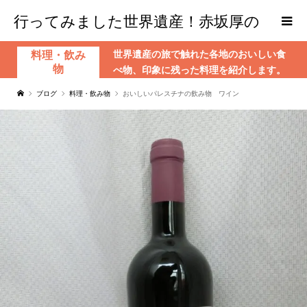
行ってみました世界遺産！赤坂厚の
世界遺産の旅で触れた各地のおいしい食
料理・飲み
world Heritage
物
べ物、印象に残った料理を紹介します。
ブログ
料理・飲み物
おいしいパレスチナの飲み物 ワイン