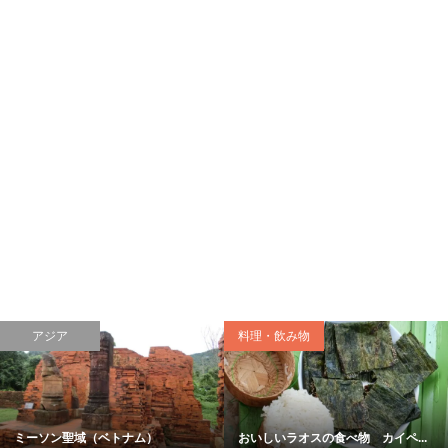
アジア
料理・飲み物
ミーソン聖域（ベトナム）
おいしいラオスの食べ物 カイペ...