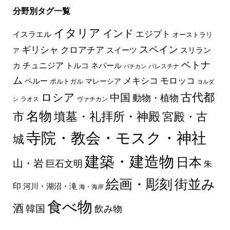
分野別タグ一覧
イタリア
インド
エジプト
イスラエル
オーストラリ
スペイン
ギリシャ
クロアチア
スイーツ
スリラン
ア
ベトナ
チュニジア
トルコ
ネパール
カ
パレスチナ
バチカン
ム
メキシコ
モロッコ
ペルー
マレーシア
ポルトガル
ヨルダ
古代都
ロシア
中国
動物・植物
ラオス
ヴァチカン
ン
名物
墳墓・礼拝所・神殿
市
宮殿・古
寺院・教会・モスク・神社
城
建築・建造物
日本
山・岩
巨石文明
朱
絵画・彫刻
街並み
印
河川・湖沼・滝
海・海岸
食べ物
酒
韓国
飲み物