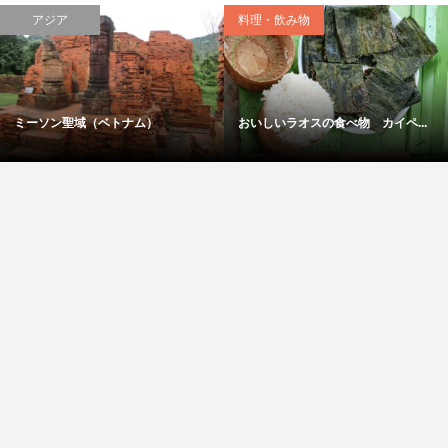
アジア
料理・飲み物
ミーソン聖域（ベトナム）
おいしいラオスの食べ物 カイペ...