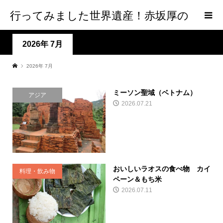
行ってみました世界遺産！赤坂厚の
world Heritage
2026年 7月
2026年 7月
ミーソン聖域（ベトナム）
アジア
2026.07.21
おいしいラオスの食べ物 カイ
料理・飲み物
ペーン＆もち米
2026.07.11