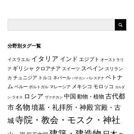
分野別タグ一覧
イタリア
インド
エジプト
イスラエル
オーストラリ
スペイン
ギリシャ
クロアチア
スイーツ
スリラン
ア
ベトナ
チュニジア
トルコ
ネパール
カ
パレスチナ
バチカン
ム
メキシコ
モロッコ
ペルー
マレーシア
ポルトガル
ヨルダ
古代都
ロシア
中国
動物・植物
ラオス
ヴァチカン
ン
名物
墳墓・礼拝所・神殿
市
宮殿・古
寺院・教会・モスク・神社
城
建築・建造物