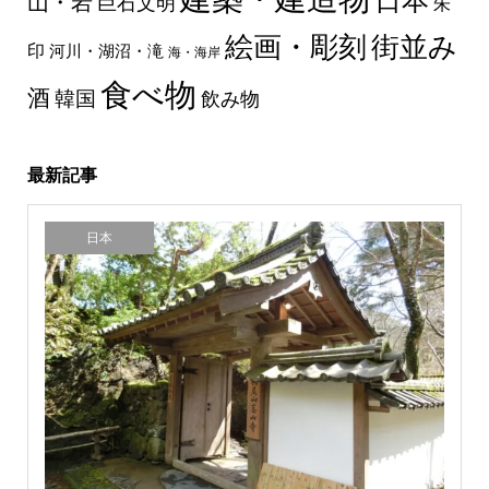
日本
山・岩
巨石文明
朱
絵画・彫刻
街並み
印
河川・湖沼・滝
海・海岸
食べ物
酒
韓国
飲み物
最新記事
日本