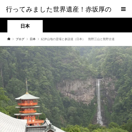
行ってみました世界遺産！赤坂厚の
world Heritage
日本
ブログ
日本
紀伊山地の霊場と参詣道（日本） 熊野三山と熊野古道