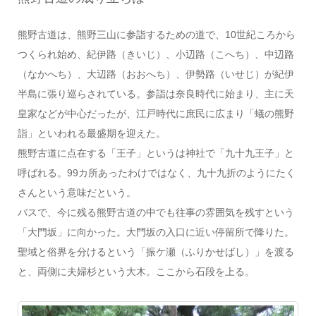
熊野古道は、熊野三山に参詣するための道で、10世紀ころから
つくられ始め、紀伊路（きいじ）、小辺路（こへち）、中辺路
（なかへち）、大辺路（おおへち）、伊勢路（いせじ）が紀伊
半島に張り巡らされている。参詣は奈良時代に始まり、主に天
皇家などが中心だったが、江戸時代に庶民に広まり「蟻の熊野
詣」といわれる最盛期を迎えた。
熊野古道に点在する「王子」というは神社で「九十九王子」と
呼ばれる。99カ所あったわけではなく、九十九折のようにたく
さんという意味だという。
バスで、今に残る熊野古道の中でも往事の雰囲気を残すという
「大門坂」に向かった。大門坂の入口に近い停留所で降りた。
聖域と俗界を分けるという「振ケ瀬（ふりかせばし）」を渡る
と、両側に夫婦杉という大木。ここから石段を上る。