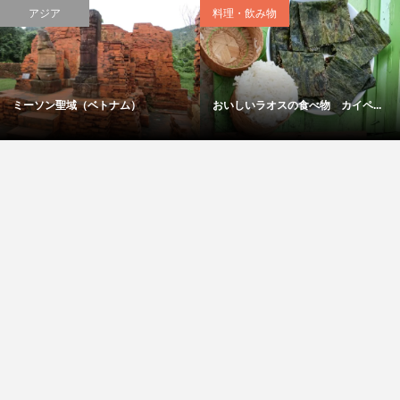
アジア
料理・飲み物
ミーソン聖域（ベトナム）
おいしいラオスの食べ物 カイペ...