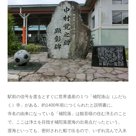
駅前の信号を渡るとすぐに世界遺産の１つ「補陀洛山（ふだら
く）寺」がある。約1400年前につくられたと説明書に。
寺名の由来になっている「補陀落」は観音様の住む浄土のこと
で、ここは浄土を目指す補陀落渡海の出発点だったという。
渡海といっても、密封された船で出るので、いずれ沈んで入水