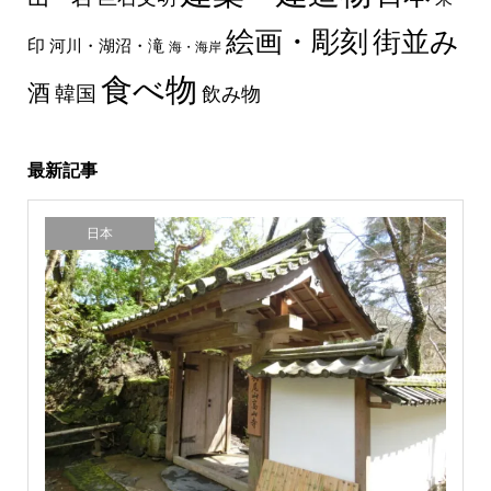
絵画・彫刻
街並み
印
河川・湖沼・滝
海・海岸
食べ物
酒
韓国
飲み物
最新記事
日本