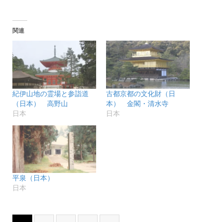
ン
だ
ド
さ
ウ
い
で
(新
関連
開
し
き
い
ま
ウ
す)
ィ
ン
ド
ウ
で
開
き
紀伊山地の霊場と参詣道
古都京都の文化財（日
ま
す)
（日本） 高野山
本） 金閣・清水寺
日本
日本
平泉（日本）
日本