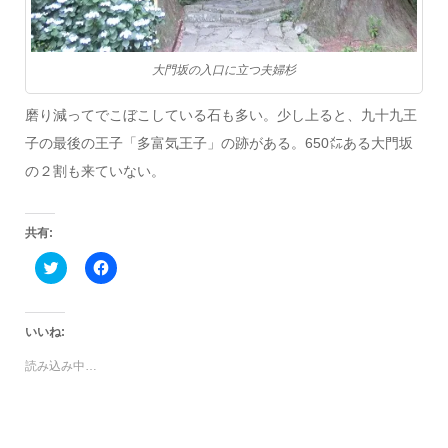
大門坂の入口に立つ夫婦杉
磨り減ってでこぼこしている石も多い。少し上ると、九十九王
子の最後の王子「多富気王子」の跡がある。650㍍ある大門坂
の２割も来ていない。
共有:
ク
Facebook
リ
で
ッ
共
ク
有
し
す
て
る
いいね:
Twitter
に
で
は
読み込み中…
共
ク
有
リ
(新
ッ
し
ク
い
し
ウ
て
ィ
く