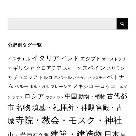
分野別タグ一覧
イタリア
インド
エジプト
イスラエル
オーストラリ
スペイン
ギリシャ
クロアチア
スイーツ
スリラン
ア
ベトナ
チュニジア
トルコ
ネパール
カ
パレスチナ
バチカン
ム
メキシコ
モロッコ
ペルー
マレーシア
ポルトガル
ヨルダ
古代都
ロシア
中国
動物・植物
ラオス
ヴァチカン
ン
名物
墳墓・礼拝所・神殿
市
宮殿・古
寺院・教会・モスク・神社
城
建築・建造物
日本
山・岩
巨石文明
朱