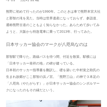
熊野に初めて行ったのが1990年。このときは車で熊野本宮大社
と那智の滝を見た。当時は世界遺産になっておらず、参詣道、
通称熊野古道のこともよく知らなかった。あらためて歩いてみ
ようと、大阪から特急電車に乗って2013年、行ってみた。
日本サッカー協会のマークが八咫烏なのは
那智駅で降りた。路線バスを待つ間、付近を散策。駅横には
「日本サッカー発祥の地」の碑が建っている。
日本初のサッカー指導書を翻訳し、礎を築いた中村覚之助氏の
生まれ故郷がここ那智の浜ノ宮。「熊野三山」の神で３本足の
「八咫烏（やたがらす）」が日本サッカー協会のシンボルマー
クになったのもその縁だという。