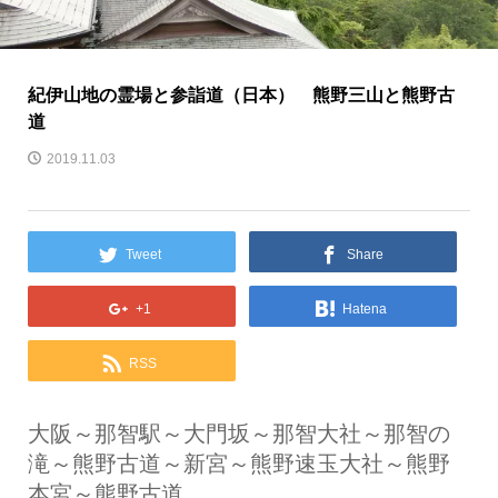
紀伊山地の霊場と参詣道（日本） 熊野三山と熊野古
道
2019.11.03
Tweet
Share
+1
Hatena
RSS
大阪～那智駅～大門坂～那智大社～那智の
滝～熊野古道～新宮～熊野速玉大社～熊野
本宮～熊野古道