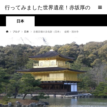
行ってみました世界遺産！赤坂厚の
world Heritage
日本
ブログ
日本
古都京都の文化財（日本） 金閣・清水寺