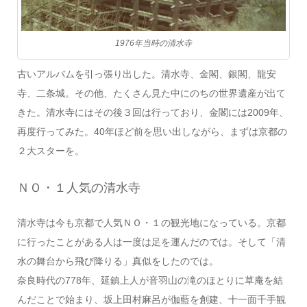
1976年当時の清水寺
古いアルバムを引っ張り出した。清水寺、金閣、銀閣、龍安
寺、二条城。その他、たくさん見た中にのちの世界遺産が出て
きた。清水寺にはその後３回は行っており、金閣には2009年、
再度行ってみた。40年ほど前を思い出しながら、まずは京都の
２大スターを。
ＮＯ・１人気の清水寺
清水寺は今も京都で人気ＮＯ・１の観光地になっている。京都
に行ったことがある人は一度は足を運んだのでは。そして「清
水の舞台から飛び降りる」真似をしたのでは。
奈良時代の778年、延鎮上人が音羽山の滝のほとりに草庵を結
んだことで始まり、坂上田村麻呂が伽藍を創建、十一面千手観