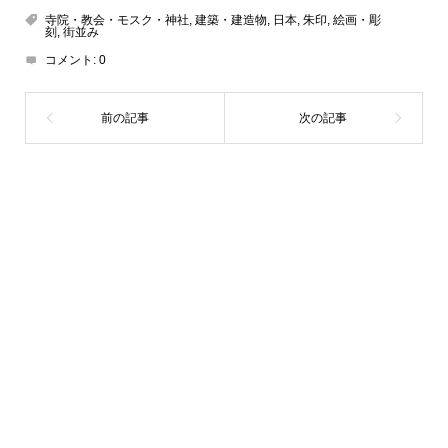
寺院・教会・モスク・神社
,
建築・建造物
,
日本
,
朱印
,
絵画・彫
刻
,
街並み
コメント:
0