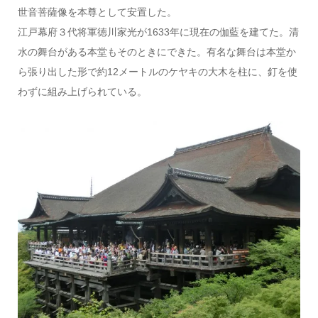
世音菩薩像を本尊として安置した。
江戸幕府３代将軍徳川家光が1633年に現在の伽藍を建てた。清
水の舞台がある本堂もそのときにできた。有名な舞台は本堂か
ら張り出した形で約12メートルのケヤキの大木を柱に、釘を使
わずに組み上げられている。