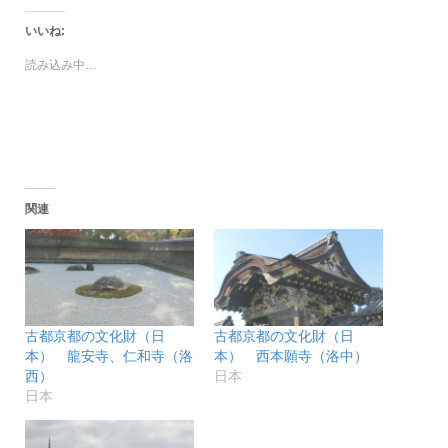
ク
有
し
す
て
る
いいね:
Twitter
に
で
は
読み込み中…
共
ク
有
リ
(新
ッ
し
ク
い
し
ウ
て
ィ
く
ン
だ
ド
さ
ウ
い
で
(新
関連
開
し
き
い
ま
ウ
す)
ィ
ン
ド
ウ
で
開
き
古都京都の文化財（日
古都京都の文化財（日
ま
す)
本） 龍安寺、仁和寺（洛
本） 西本願寺（洛中）
西）
日本
日本