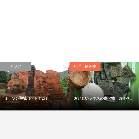
・飲み物
料理・飲み物
いラオスの食べ物 カイペ...
おいしいインドの食べ物 定食ミ...
日光の