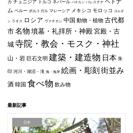
ベトナ
チュニジア
トルコ
ネパール
カ
パレスチナ
バチカン
ム
メキシコ
モロッコ
ペルー
マレーシア
ポルトガル
ヨルダ
古代都
ロシア
中国
動物・植物
ラオス
ヴァチカン
ン
名物
墳墓・礼拝所・神殿
市
宮殿・古
寺院・教会・モスク・神社
城
建築・建造物
日本
山・岩
巨石文明
朱
絵画・彫刻
街並み
印
河川・湖沼・滝
海・海岸
食べ物
酒
韓国
飲み物
最新記事
日本