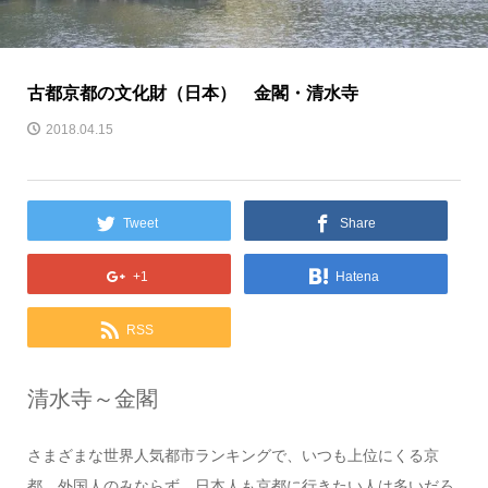
古都京都の文化財（日本） 金閣・清水寺
2018.04.15
Tweet
Share
+1
Hatena
RSS
清水寺～金閣
さまざまな世界人気都市ランキングで、いつも上位にくる京
都。外国人のみならず、日本人も京都に行きたい人は多いだろ