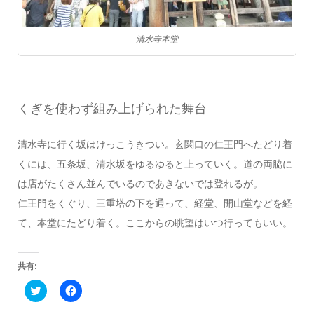
清水寺本堂
くぎを使わず組み上げられた舞台
清水寺に行く坂はけっこうきつい。玄関口の仁王門へたどり着
くには、五条坂、清水坂をゆるゆると上っていく。道の両脇に
は店がたくさん並んでいるのであきないでは登れるが。
仁王門をくぐり、三重塔の下を通って、経堂、開山堂などを経
て、本堂にたどり着く。ここからの眺望はいつ行ってもいい。
共有:
ク
Facebook
リ
で
ッ
共