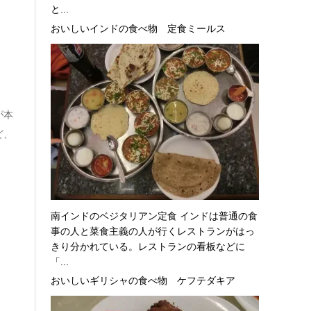
と...
おいしいインドの食べ物 定食ミールス
が本
ど、
。
南インドのベジタリアン定食 インドは普通の食
事の人と菜食主義の人が行くレストランがはっ
きり分かれている。レストランの看板などに
「...
おいしいギリシャの食べ物 ケフテダキア