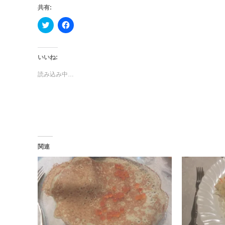
共有:
ク
Facebook
リ
で
ッ
共
ク
有
し
す
て
る
いいね:
Twitter
に
で
は
読み込み中…
共
ク
有
リ
(新
ッ
し
ク
い
し
ウ
て
ィ
く
ン
だ
ド
さ
ウ
い
で
(新
関連
開
し
き
い
ま
ウ
す)
ィ
ン
ド
ウ
で
開
き
ま
す)