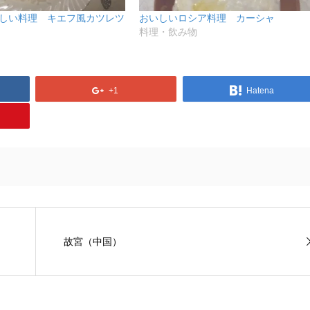
しい料理 キエフ風カツレツ
おいしいロシア料理 カーシャ
料理・飲み物
+1
Hatena
故宮（中国）