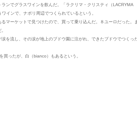
ランでグラスワインを飲んだ。「ラクリマ・クリスティ（LACRYMA
涙」というワインで、ナポリ周辺でつくられているという。
あるマーケットで見つけたので、買って乗り込んだ。８ユーロだった。
だ。
が涙を流し、その涙が地上のブドウ園に注がれ、できたブドウでつくっ
を買ったが、白（bianco）もあるという。