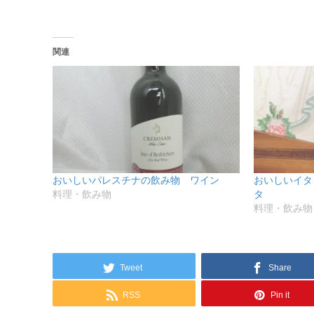
ィ
く
ン
だ
ド
さ
ウ
い
で
(新
関連
開
し
き
い
ま
ウ
す)
ィ
ン
ド
ウ
で
開
き
ま
す)
おいしいパレスチナの飲み物 ワイン
おいしいイタ
料理・飲み物
タ
料理・飲み物
Tweet
Share
RSS
Pin it