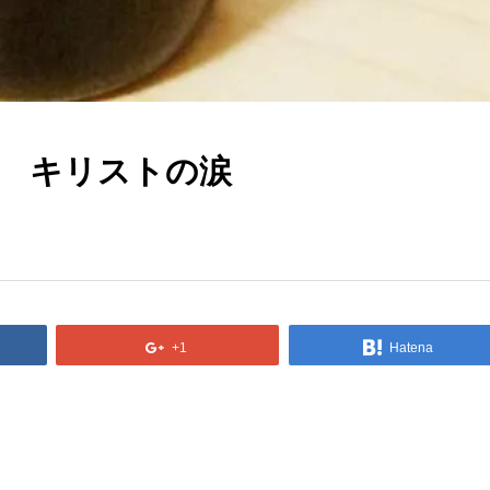
 キリストの涙
+1
Hatena