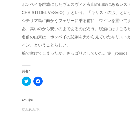
ポンペイを廃墟にしたヴェスヴィオ火山の山腹にあるレスト
CHRISTI DEL VESVIO）」という。「キリストの
シチリア島に向かうフェリーに乗る前に、ワインを置いて
あ、高いのから安いのまであるのだろう。寝酒には手ごろ
名前の由来は、ポンペイの悲劇を天から見ていたキリスト
イン、ということらしい。
船で空けてしまったが、さっぱりとしていた。赤（rosso）
共有:
ク
Facebook
リ
で
ッ
共
ク
有
し
す
て
る
いいね:
Twitter
に
で
は
読み込み中…
共
ク
有
リ
(新
ッ
し
ク
い
し
ウ
て