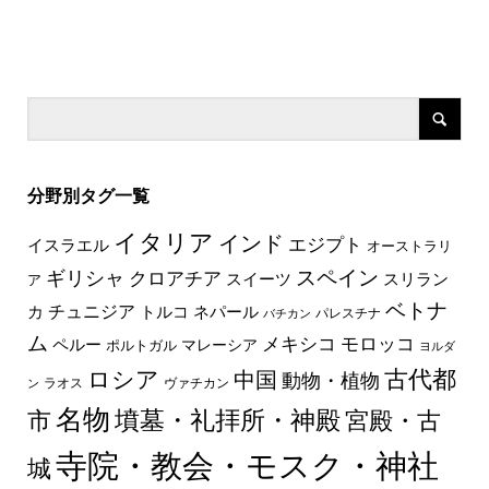
分野別タグ一覧
イタリア
インド
エジプト
イスラエル
オーストラリ
スペイン
ギリシャ
クロアチア
スイーツ
スリラン
ア
ベトナ
チュニジア
トルコ
ネパール
カ
パレスチナ
バチカン
ム
メキシコ
モロッコ
ペルー
マレーシア
ポルトガル
ヨルダ
古代都
ロシア
中国
動物・植物
ラオス
ヴァチカン
ン
名物
墳墓・礼拝所・神殿
市
宮殿・古
寺院・教会・モスク・神社
城