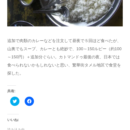
追加で肉類のカレーなどを注文して昼夜で５回ほど食べたが、
山奥でもスープ、カレーとも絶妙で、100～150ルピー（約100
～150円）＋追加分ぐらい。カトマンドゥ最後の夜、日本では
食べられないかもしれないと思い、繁華街タメル地区で食堂を
探した。
共有:
ク
Facebook
リ
で
ッ
共
ク
有
し
す
て
る
いいね:
Twitter
に
で
は
読み込み中…