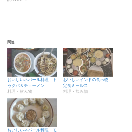
共
ク
有
リ
(新
ッ
し
ク
い
し
ウ
て
ィ
く
ン
だ
ド
さ
ウ
い
で
(新
関連
開
し
き
い
ま
ウ
す)
ィ
ン
ド
ウ
で
開
き
おいしいネパール料理 ト
おいしいインドの食べ物
ま
す)
ゥクパ＆チョーメン
定食ミールス
料理・飲み物
料理・飲み物
おいしいネパール料理 モ