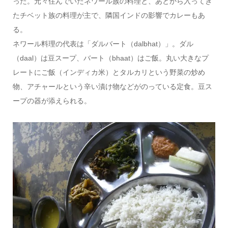
った。元々住んでいたネワール族の料理と、あとから入ってき
たチベット族の料理が主で、隣国インドの影響でカレーもあ
る。
ネワール料理の代表は「ダルバート（dalbhat）」。ダル
（daal）は豆スープ、バート（bhaat）はご飯。丸い大きなプ
レートにご飯（インディカ米）とタルカリという野菜の炒め
物、アチャールという辛い漬け物などがのっている定食。豆ス
ープの器が添えられる。