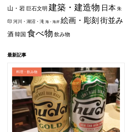
建築・建造物
日本
山・岩
巨石文明
朱
絵画・彫刻
街並み
印
河川・湖沼・滝
海・海岸
食べ物
酒
韓国
飲み物
最新記事
料理・飲み物