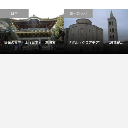
日本
ヨーロッパ
日光の社寺・上（日本） 東照宮
ザダル（クロアチア） 「16世紀...