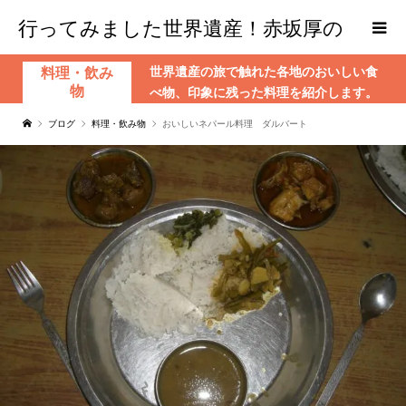
行ってみました世界遺産！赤坂厚の
世界遺産の旅で触れた各地のおいしい食
料理・飲み
world Heritage
物
べ物、印象に残った料理を紹介します。
ブログ
料理・飲み物
おいしいネパール料理 ダルバート