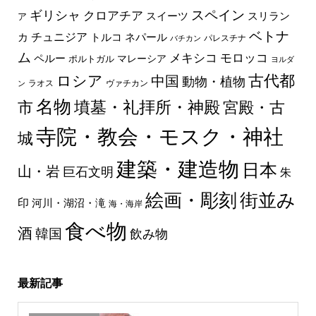
スペイン
ギリシャ
クロアチア
スイーツ
スリラン
ア
ベトナ
チュニジア
トルコ
ネパール
カ
パレスチナ
バチカン
ム
メキシコ
モロッコ
ペルー
マレーシア
ポルトガル
ヨルダ
古代都
ロシア
中国
動物・植物
ラオス
ヴァチカン
ン
名物
墳墓・礼拝所・神殿
市
宮殿・古
寺院・教会・モスク・神社
城
建築・建造物
日本
山・岩
巨石文明
朱
絵画・彫刻
街並み
印
河川・湖沼・滝
海・海岸
食べ物
酒
韓国
飲み物
最新記事