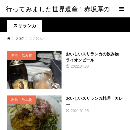
行ってみました世界遺産！赤坂厚の
world Heritage
スリランカ
ブログ
スリランカ
おいしいスリランカの飲み物
料理・飲み物
ライオンビール
2022.04.30
おいしいスリランカ料理 カレ
料理・飲み物
ー
2021.01.15