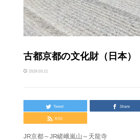
古都京都の文化財（日本）
2026.03.21
Tweet
Share
RSS
JR京都～JR嵯峨嵐山～天龍寺