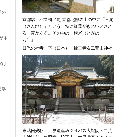
開の
京都駅～バス栂ノ尾 京都北部の山の中に「三尾
（さんび）」という、特に紅葉がきれいとされ
る一帯がある。その中の「栂尾（とがの
が不
お）」...
日光の社寺・下（日本） 輪王寺＆二荒山神社
桜は
観受
東武日光駅～世界遺産めぐりバス大猷院・二荒