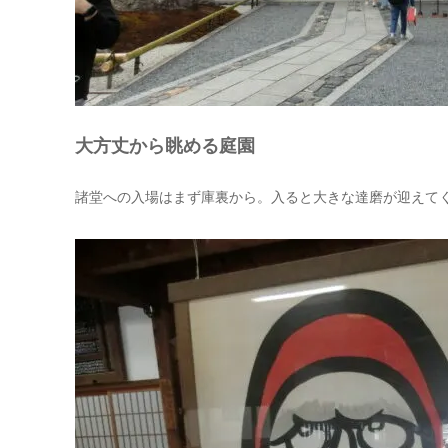
大方丈から眺める庭園
諸堂への入場はまず庫裏から。入ると大きな達磨が迎えて