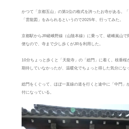
かつて「京都五山」の第1位の格式を誇ったお寺がある。「天龍寺
「雲龍図」をみられるというので2025年、行ってみた。
京都駅からJR嵯峨野線（山陰本線）に乗って、嵯峨嵐山で
便なので、寺まで少し歩くがJRを利用した。
10分ちょっと歩くと「天龍寺」の「総門」に着く。枝垂桜
期待していなかったが、温暖化でちょっと得した気分にな
総門をくぐって、ほぼ一直線の道を行くと途中に「中門」
付になっている。