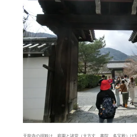
天龍寺の拝観は、庭園と諸堂（大方丈、書院、多宝殿）は別