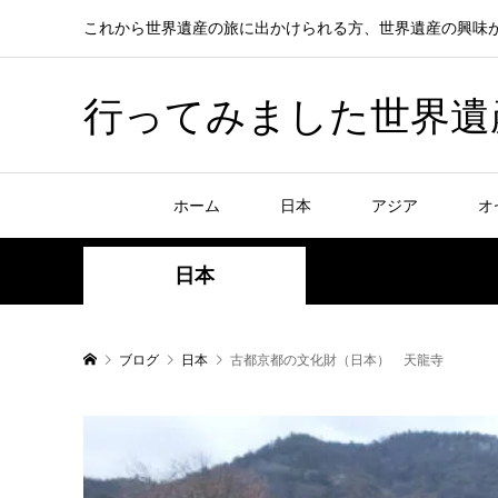
これから世界遺産の旅に出かけられる方、世界遺産の興味
行ってみました世界遺産！赤
ホーム
日本
アジア
オ
日本
ブログ
日本
古都京都の文化財（日本） 天龍寺