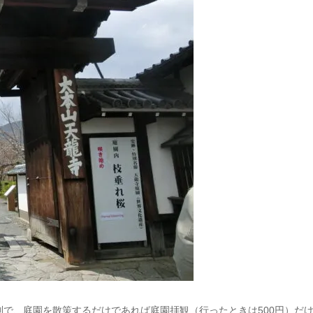
で、庭園を散策するだけであれば庭園拝観（行ったときは500円）だ