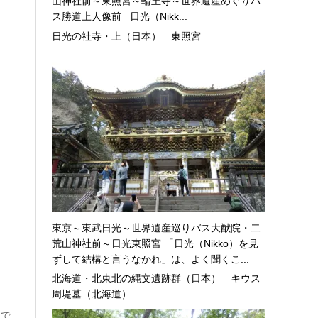
山神社前～東照宮～輪王寺～世界遺産めぐりバ
ス勝道上人像前 日光（Nikk...
日光の社寺・上（日本） 東照宮
東京～東武日光～世界遺産巡りバス大猷院・二
荒山神社前～日光東照宮 「日光（Nikko）を見
ずして結構と言うなかれ」は、よく聞くこ...
北海道・北東北の縄文遺跡群（日本） キウス
周堤墓（北海道）
けで