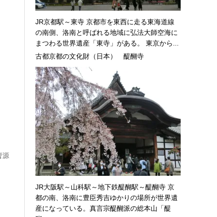
JR京都駅～東寺 京都市を東西に走る東海道線
の南側、洛南と呼ばれる地域に弘法大師空海に
まつわる世界遺産「東寺」がある。 東京から...
古都京都の文化財（日本） 醍醐寺
曹源
JR大阪駅～山科駅～地下鉄醍醐駅～醍醐寺 京
都の南、洛南に豊臣秀吉ゆかりの場所が世界遺
産になっている。真言宗醍醐派の総本山「醍