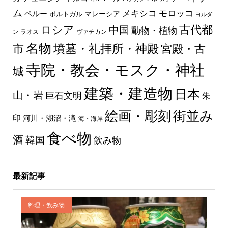
ム
メキシコ
モロッコ
ペルー
マレーシア
ポルトガル
ヨルダ
古代都
ロシア
中国
動物・植物
ラオス
ヴァチカン
ン
名物
墳墓・礼拝所・神殿
市
宮殿・古
寺院・教会・モスク・神社
城
建築・建造物
日本
山・岩
巨石文明
朱
絵画・彫刻
街並み
印
河川・湖沼・滝
海・海岸
食べ物
酒
韓国
飲み物
最新記事
料理・飲み物