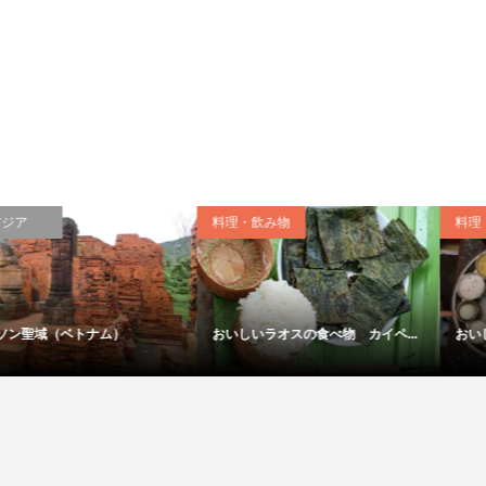
料理・飲み物
日本
おいしいインドの食べ物 定食ミ...
日光の社寺・下（日本） 輪王寺...