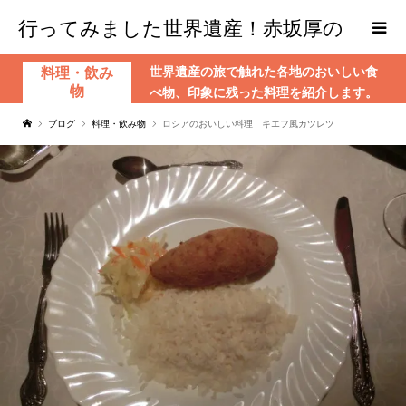
行ってみました世界遺産！赤坂厚の
世界遺産の旅で触れた各地のおいしい食
料理・飲み
world Heritage
物
べ物、印象に残った料理を紹介します。
ブログ
料理・飲み物
ロシアのおいしい料理 キエフ風カツレツ