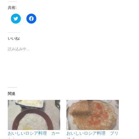
共有:
ク
Facebook
リ
で
ッ
共
ク
有
し
す
て
る
いいね:
Twitter
に
で
は
読み込み中…
共
ク
有
リ
(新
ッ
し
ク
い
し
ウ
て
ィ
く
ン
だ
ド
さ
ウ
い
で
(新
関連
開
し
き
い
ま
ウ
す)
ィ
ン
ド
ウ
で
開
き
おいしいロシア料理 カー
おいしいロシア料理 ブリ
ま
す)