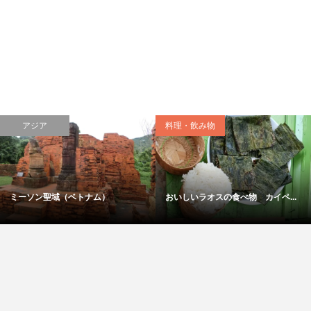
み物
料理・飲み物
日本
オスの食べ物 カイペ...
おいしいインドの食べ物 定食ミ...
日光の社寺