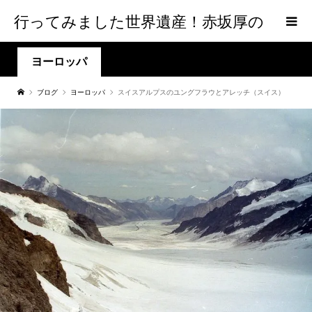
行ってみました世界遺産！赤坂厚の
world Heritage
ヨーロッパ
ブログ
ヨーロッパ
スイスアルプスのユングフラウとアレッチ（スイス）