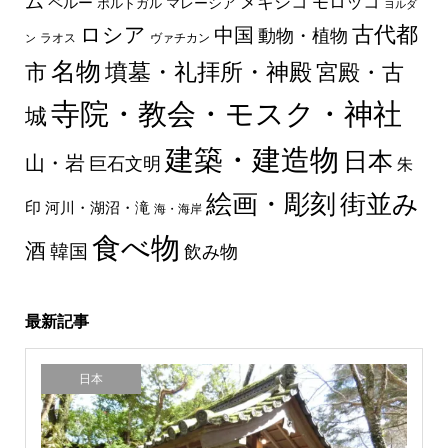
ム
メキシコ
モロッコ
ペルー
マレーシア
ポルトガル
ヨルダ
古代都
ロシア
中国
動物・植物
ラオス
ヴァチカン
ン
名物
墳墓・礼拝所・神殿
市
宮殿・古
寺院・教会・モスク・神社
城
建築・建造物
日本
山・岩
巨石文明
朱
絵画・彫刻
街並み
印
河川・湖沼・滝
海・海岸
食べ物
酒
韓国
飲み物
最新記事
日本