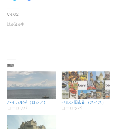
ッ
共
ク
有
し
す
て
る
いいね:
Twitter
に
で
は
読み込み中…
共
ク
有
リ
(新
ッ
し
ク
い
し
ウ
て
ィ
く
ン
だ
ド
さ
ウ
い
で
(新
関連
開
し
き
い
ま
ウ
す)
ィ
ン
ド
ウ
で
開
き
バイカル湖（ロシア）
ベルン旧市街（スイス）
ま
す)
ヨーロッパ
ヨーロッパ