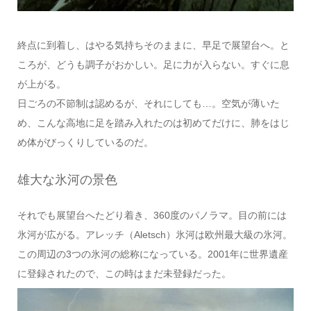
終点に到着し、はやる気持ちそのままに、早足で展望台へ。と
ころが、どうも調子がおかしい。足に力が入らない。すぐに息
が上がる。
日ごろの不節制は認めるが、それにしても…。空気が薄いた
め、こんな高地に足を踏み入れたのは初めてだけに、肺をはじ
め体がびっくりしているのだ。
雄大な氷河の景色
それでも展望台へたどり着き、360度のパノラマ。目の前には
氷河が広がる。アレッチ（Aletsch）氷河は欧州最大級の氷河。
この周辺の3つの氷河の総称になっている。2001年に世界遺産
に登録されたので、この時はまだ未登録だった。