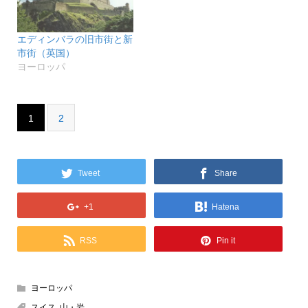
エディンバラの旧市街と新
市街（英国）
ヨーロッパ
1
2
Tweet
Share
+1
Hatena
RSS
Pin it
ヨーロッパ
スイス
,
山・岩