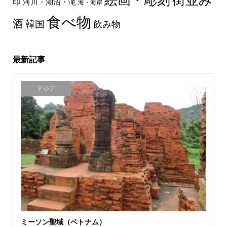
絵画・彫刻
街並み
印
河川・湖沼・滝
海・海岸
食べ物
酒
韓国
飲み物
最新記事
アジア
ミーソン聖域（ベトナム）