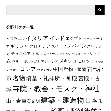
分野別タグ一覧
イタリア
インド
エジプト
イスラエル
オーストラリ
スペイン
ギリシャ
クロアチア
スイーツ
スリラン
ア
ベトナ
チュニジア
トルコ
ネパール
カ
パレスチナ
バチカン
ム
メキシコ
モロッコ
ペルー
マレーシア
ポルトガル
ヨルダ
古代都
ロシア
中国
動物・植物
ラオス
ヴァチカン
ン
名物
墳墓・礼拝所・神殿
市
宮殿・古
寺院・教会・モスク・神社
城
建築・建造物
日本
山・岩
巨石文明
朱