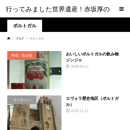
行ってみました世界遺産！赤坂厚の
world Heritage
ポルトガル
ブログ
ポルトガル
おいしいポルトガルの飲み物
料理・飲み物
ジンジャ
2026.04.11
エヴォラ歴史地区（ポルトガ
ヨーロッパ
ル）
2025.11.11