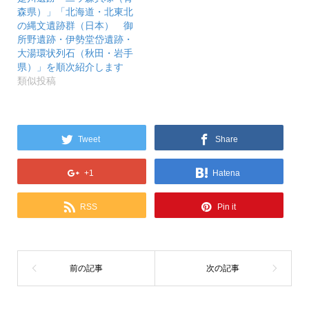
森県）」「北海道・北東北
の縄文遺跡群（日本） 御
所野遺跡・伊勢堂岱遺跡・
大湯環状列石（秋田・岩手
県）」を順次紹介します
類似投稿
Tweet
Share
+1
Hatena
RSS
Pin it