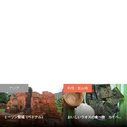
アジア
料理・飲み物
ミーソン聖域（ベトナム）
おいしいラオスの食べ物 カイペ...