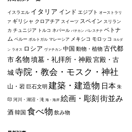
イタリア
インド
エジプト
イスラエル
オーストラリ
スペイン
ギリシャ
クロアチア
スイーツ
スリラン
ア
ベトナ
チュニジア
トルコ
ネパール
カ
パレスチナ
バチカン
ム
メキシコ
モロッコ
ペルー
マレーシア
ポルトガル
ヨルダ
古代都
ロシア
中国
動物・植物
ラオス
ヴァチカン
ン
名物
墳墓・礼拝所・神殿
市
宮殿・古
寺院・教会・モスク・神社
城
建築・建造物
日本
山・岩
巨石文明
朱
絵画・彫刻
街並み
印
河川・湖沼・滝
海・海岸
食べ物
酒
韓国
飲み物