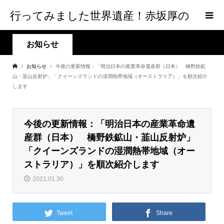
行ってみました世界遺産！赤坂厚の
world Heritage
お知らせ
お知らせ
今後の更新情報：「明治日本の産業革命遺産群（日本） 橋野鉄鉱
山・韮山反射炉」「クイーンズランドの湿潤熱帯地域（オーストラリア）」を順次紹介
します
今後の更新情報：「明治日本の産業革命遺
産群（日本） 橋野鉄鉱山・韮山反射炉」
「クイーンズランドの湿潤熱帯地域（オー
ストラリア）」を順次紹介します
2021.01.30
Tweet
Share