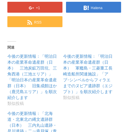
+1
Hatena
RSS
関連
今後の更新情報：「明治日
今後の更新情報：「明治日
本の産業革命遺産群（日
本の産業革命遺産群（日
本） 三池炭鉱万田坑、三
本） 軍艦島・三菱重工長
角西港（三池エリア）」
崎造船所関連施設」「ア
「明治日本の産業革命遺産
ブ･シンベルからフィラエ
群（日本） 旧集成館ほか
までのヌビア遺跡群（エジ
（鹿児島エリア）」を順次
プト）」を順次紹介します
紹介します
類似投稿
類似投稿
今後の更新情報：「北海
道・北東北の縄文遺跡群
（日本） 三内丸山遺跡・
是川遺跡・二ッ森貝塚（青