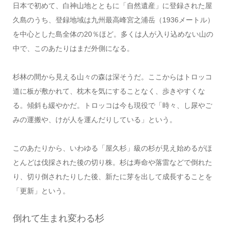
日本で初めて、白神山地とともに「自然遺産」に登録された屋
久島のうち、登録地域は九州最高峰宮之浦岳（1936メートル）
を中心とした島全体の20％ほど。多くは人が入り込めない山の
中で、このあたりはまだ外側になる。
杉林の間から見える山々の森は深そうだ。ここからはトロッコ
道に板が敷かれて、枕木を気にすることなく、歩きやすくな
る。傾斜も緩やかだ。トロッコは今も現役で「時々、し尿やご
みの運搬や、けが人を運んだりしている」という。
このあたりから、いわゆる「屋久杉」級の杉が見え始めるがほ
とんどは伐採された後の切り株。杉は寿命や落雷などで倒れた
り、切り倒されたりした後、新たに芽を出して成長することを
「更新」という。
倒れて生まれ変わる杉