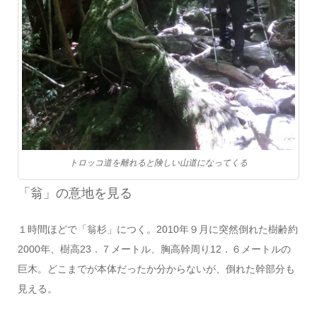
トロッコ道を離れると険しい山道になってくる
「翁」の意地を見る
１時間ほどで「翁杉」につく。2010年９月に突然倒れた樹齢約
2000年、樹高23．７メートル、胸高幹周り12．６メートルの
巨木。どこまでが本体だったか分からないが、倒れた幹部分も
見える。