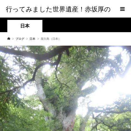
行ってみました世界遺産！赤坂厚の
world Heritage
日本
ブログ
日本
屋久島（日本）