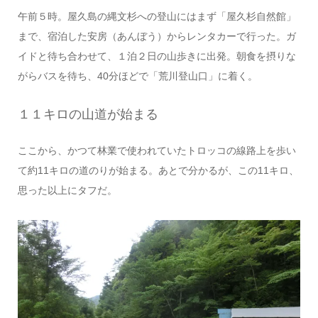
午前５時。屋久島の縄文杉への登山にはまず「屋久杉自然館」
まで、宿泊した安房（あんぼう）からレンタカーで行った。ガ
イドと待ち合わせて、１泊２日の山歩きに出発。朝食を摂りな
がらバスを待ち、40分ほどで「荒川登山口」に着く。
１１キロの山道が始まる
ここから、かつて林業で使われていたトロッコの線路上を歩い
て約11キロの道のりが始まる。あとで分かるが、この11キロ、
思った以上にタフだ。