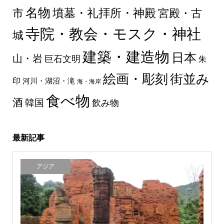
名物
墳墓・礼拝所・神殿
市
宮殿・古
寺院・教会・モスク・神社
城
建築・建造物
日本
山・岩
巨石文明
朱
絵画・彫刻
街並み
印
河川・湖沼・滝
海・海岸
食べ物
酒
韓国
飲み物
最新記事
アジア