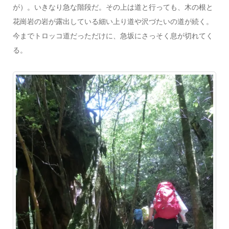
が）。いきなり急な階段だ。その上は道と行っても、木の根と
花崗岩の岩が露出している細い上り道や沢づたいの道が続く。
今までトロッコ道だっただけに、急坂にさっそく息が切れてく
る。