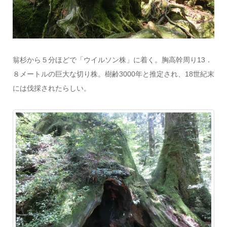
翁杉から５分ほどで「ウイルソン株」に着く。胸高幹周り13．
８メートルの巨大な切り株。樹齢3000年と推定され、18世紀末
には伐採されたらしい。