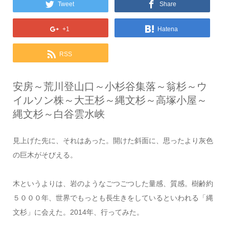
Tweet
Share
+1
Hatena
RSS
安房～荒川登山口～小杉谷集落～翁杉～ウ
イルソン株～大王杉～縄文杉～高塚小屋～
縄文杉～白谷雲水峡
見上げた先に、それはあった。開けた斜面に、思ったより灰色
の巨木がそびえる。
木というよりは、岩のようなごつごつした量感、質感。樹齢約
５０００年、世界でもっとも長生きをしているといわれる「縄
文杉」に会えた。2014年、行ってみた。