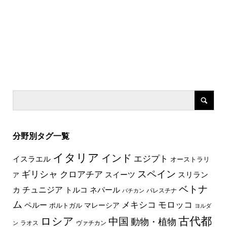
分野別タグ一覧
イタリア
インド
エジプト
イスラエル
オーストラリ
スペイン
ギリシャ
クロアチア
スイーツ
スリラン
ア
ベトナ
チュニジア
トルコ
ネパール
カ
パレスチナ
バチカン
ム
メキシコ
モロッコ
ペルー
マレーシア
ポルトガル
ヨルダ
古代都
ロシア
中国
動物・植物
ラオス
ヴァチカン
ン