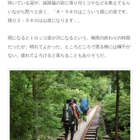
咲いている花や、線路脇の岩に張り付くコケなどを教えてもら
いながら黙々と歩く。「８・５キロはこういう感じの道です。
残り２・５キロは山道になります」。
雨になるとトロッコ道が川になるという。梅雨の終わりの時期
だったが、晴れてよかった。ところどころで渡る橋には欄干が
ない。疲れてよろけると落ちることもありそうだ。