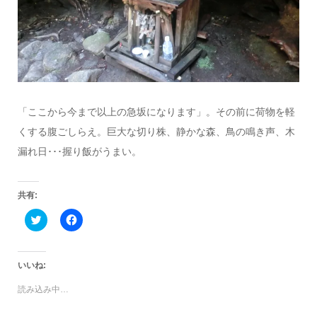
「ここから今まで以上の急坂になります」。その前に荷物を軽
くする腹ごしらえ。巨大な切り株、静かな森、鳥の鳴き声、木
漏れ日･･･握り飯がうまい。
共有:
ク
Facebook
リ
で
ッ
共
ク
有
し
す
て
る
いいね:
Twitter
に
で
は
読み込み中…
共
ク
有
リ
(新
ッ