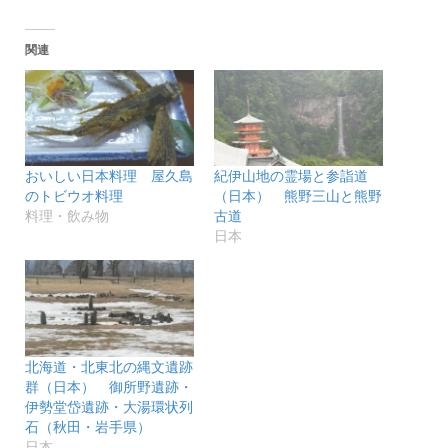
し
ク
い
し
ウ
て
ィ
く
関連
ン
だ
ド
さ
ウ
い
で
(新
開
し
き
い
ま
ウ
す)
ィ
ン
ド
おいしい日本料理 屋久島
紀伊山地の霊場と参詣道
ウ
のトビウオ料理
（日本） 熊野三山と熊野
で
開
料理・飲み物
古道
き
ま
日本
す)
北海道・北東北の縄文遺跡
群（日本） 御所野遺跡・
伊勢堂岱遺跡・大湯環状列
石（秋田・岩手県）
日本