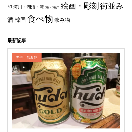
絵画・彫刻
街並み
印
河川・湖沼・滝
海・海岸
食べ物
酒
韓国
飲み物
最新記事
料理・飲み物