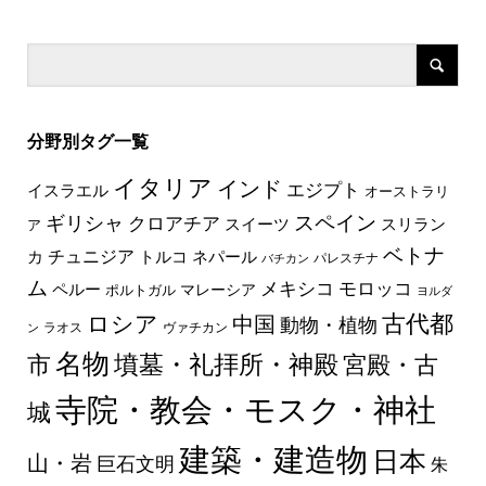
分野別タグ一覧
イタリア
インド
エジプト
イスラエル
オーストラリ
スペイン
ギリシャ
クロアチア
スイーツ
スリラン
ア
ベトナ
チュニジア
トルコ
ネパール
カ
パレスチナ
バチカン
ム
メキシコ
モロッコ
ペルー
マレーシア
ポルトガル
ヨルダ
古代都
ロシア
中国
動物・植物
ラオス
ヴァチカン
ン
名物
墳墓・礼拝所・神殿
市
宮殿・古
寺院・教会・モスク・神社
城
建築・建造物
日本
山・岩
巨石文明
朱