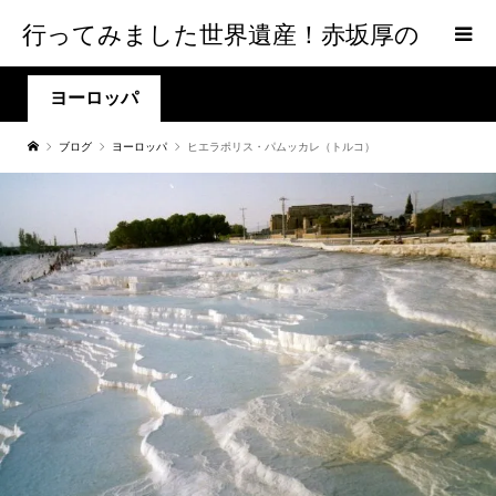
行ってみました世界遺産！赤坂厚の
world Heritage
ヨーロッパ
ブログ
ヨーロッパ
ヒエラポリス・パムッカレ（トルコ）