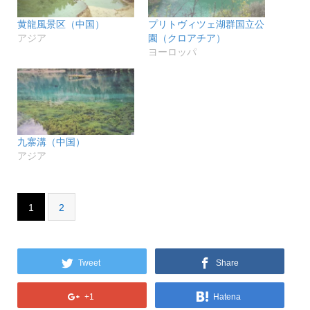
す)
ィ
ン
ド
黄龍風景区（中国）
プリトヴィツェ湖群国立公
ウ
アジア
園（クロアチア）
で
開
ヨーロッパ
き
ま
す)
九寨溝（中国）
アジア
1
2
Tweet
Share
+1
Hatena