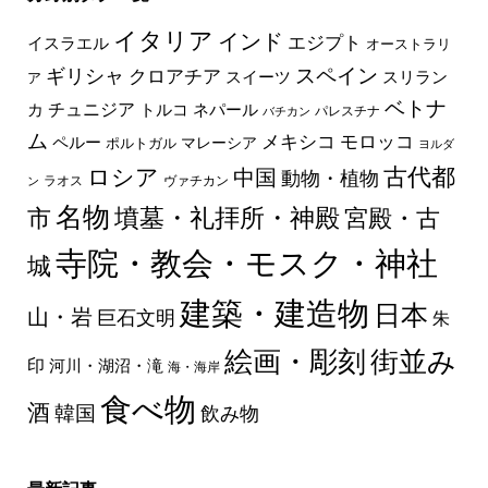
イタリア
インド
エジプト
イスラエル
オーストラリ
スペイン
ギリシャ
クロアチア
スイーツ
スリラン
ア
ベトナ
チュニジア
トルコ
ネパール
カ
パレスチナ
バチカン
ム
メキシコ
モロッコ
ペルー
マレーシア
ポルトガル
ヨルダ
古代都
ロシア
中国
動物・植物
ラオス
ヴァチカン
ン
名物
墳墓・礼拝所・神殿
市
宮殿・古
寺院・教会・モスク・神社
城
建築・建造物
日本
山・岩
巨石文明
朱
絵画・彫刻
街並み
印
河川・湖沼・滝
海・海岸
食べ物
酒
韓国
飲み物