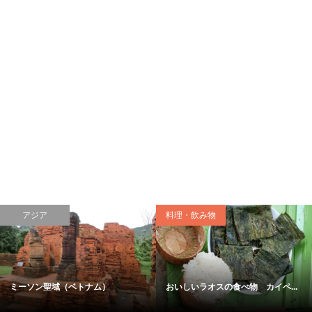
料理・飲み物
日本
おいしいインドの食べ物 定食ミ...
日光の社寺・下（日本） 輪王寺...