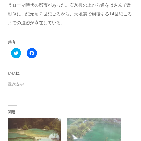
うローマ時代の都市があった。石灰棚の上から道をはさんで反
対側に、紀元前２世紀ごろから、大地震で崩壊する14世紀ごろ
までの遺跡が点在している。
共有:
ク
Facebook
リ
で
ッ
共
ク
有
し
す
て
る
いいね:
Twitter
に
で
は
読み込み中…
共
ク
有
リ
(新
ッ
し
ク
い
し
ウ
て
ィ
く
関連
ン
だ
ド
さ
ウ
い
で
(新
開
し
き
い
ま
ウ