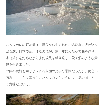
パムッカレの石灰棚は、温泉から生まれた。温泉水に溶け込ん
だ石灰、日本で言えば湯の花が、数千年にわたって堰を作り、
水（湯）をためながらまた成長を繰り返し、段々畑のような景
観を生み出した。
中国の黄龍も同じように石灰棚の見事な景観だったが、黄色い
石灰。こちらは真っ白。パムッカレというのは「綿の城」とい
う意味だという。