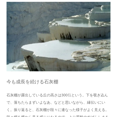
今も成長を続ける石灰棚
石灰棚が露出している丘の高さは300㍍という。下を覗き込ん
で、落ちたらまずいよなあ、などと思いながら、縁伝いにい
く。振り返ると、石灰棚が段々に連なった様子がよく見える。
段々畑を横から見る感じになるので、より景観のすばらしさを