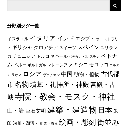
分野別タグ一覧
イタリア
インド
エジプト
イスラエル
オーストラリ
スペイン
ギリシャ
クロアチア
スイーツ
スリラン
ア
ベトナ
チュニジア
トルコ
ネパール
カ
パレスチナ
バチカン
ム
メキシコ
モロッコ
ペルー
マレーシア
ポルトガル
ヨルダ
古代都
ロシア
中国
動物・植物
ラオス
ヴァチカン
ン
名物
墳墓・礼拝所・神殿
市
宮殿・古
寺院・教会・モスク・神社
城
建築・建造物
日本
山・岩
巨石文明
朱
絵画・彫刻
街並み
印
河川・湖沼・滝
海・海岸