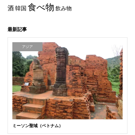
食べ物
酒
韓国
飲み物
最新記事
アジア
ミーソン聖域（ベトナム）