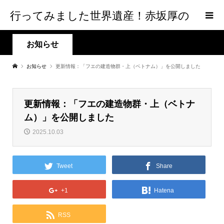
行ってみました世界遺産！赤坂厚の
world Heritage
お知らせ
お知らせ
更新情報：「フエの建造物群・上（ベトナム）」を公開しました
更新情報：「フエの建造物群・上（ベトナ
ム）」を公開しました
2025.10.03
Tweet
Share
+1
Hatena
RSS