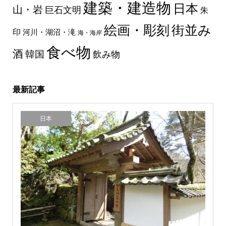
建築・建造物
日本
山・岩
巨石文明
朱
絵画・彫刻
街並み
印
河川・湖沼・滝
海・海岸
食べ物
酒
韓国
飲み物
最新記事
日本