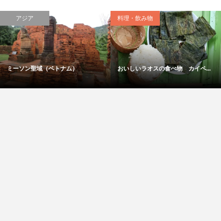
アジア
料理・飲み物
ミーソン聖域（ベトナム）
おいしいラオスの食べ物 カイペ...