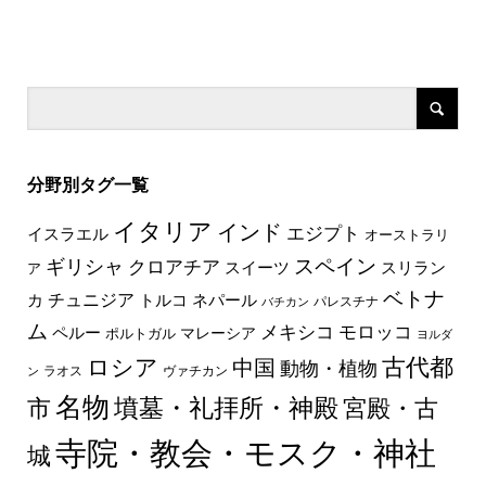
分野別タグ一覧
イタリア
インド
エジプト
イスラエル
オーストラリ
スペイン
ギリシャ
クロアチア
スイーツ
スリラン
ア
ベトナ
チュニジア
トルコ
ネパール
カ
パレスチナ
バチカン
ム
メキシコ
モロッコ
ペルー
マレーシア
ポルトガル
ヨルダ
古代都
ロシア
中国
動物・植物
ラオス
ヴァチカン
ン
名物
墳墓・礼拝所・神殿
市
宮殿・古
寺院・教会・モスク・神社
城