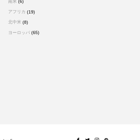
南米
(6)
アフリカ
(19)
北中米
(8)
ヨーロッパ
(65)