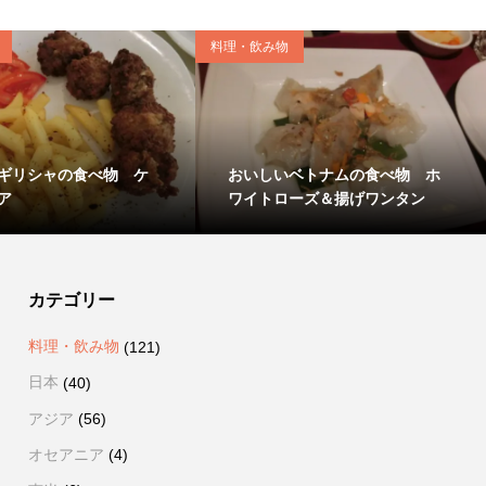
料理・飲み物
ギリシャの食べ物 ケ
おいしいベトナムの食べ物 ホ
ア
ワイトローズ＆揚げワンタン
カテゴリー
料理・飲み物
(121)
日本
(40)
アジア
(56)
オセアニア
(4)