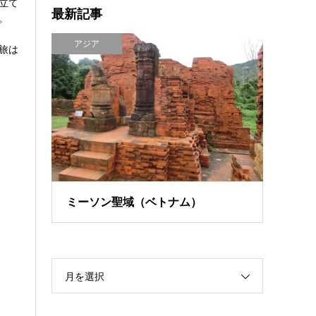
立て
最新記事
。
アジア
旅は
ミーソン聖域（ベトナム）
月を選択