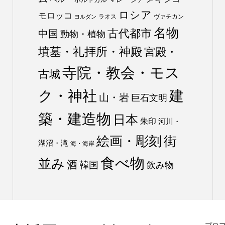
ロシア
モロッコ
ラオス
ヴァチカン
ヨルダン
名物
古代都市
中国
動物・植物
墳墓・礼拝所・神殿
宮殿・
寺院・教会・モス
古城
ク・神社
建
山・岩
巨石文明
築・建造物
日本
朱印
河川・
絵画・彫刻
街
湖沼・滝
海・海岸
食べ物
並み
酒
韓国
飲み物