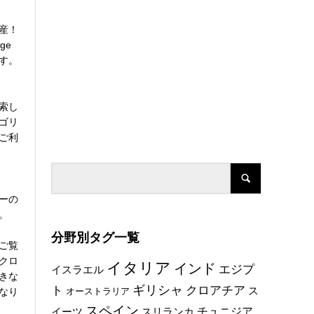
産！
ge
す。
索し
ゴリ
ご利
ーの
。
分野別タグ一覧
ご覧
クロ
イタリア
インド
エジプ
イスラエル
きな
ト
ギリシャ
クロアチア
ス
なり
オーストラリア
スペイン
チュニジア
イーツ
スリランカ