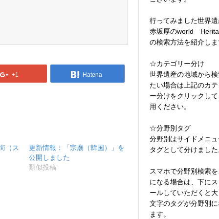
行ってみました世界遺
赤坂厚のworld Herita
の検索方法を紹介しま
☆カテゴリー分け
世界遺産の地域から検
+1
Hatena
たい場合は上記のカテ
ー分けをクリックして
用ください。
☆分野別タグ
分野別はサイドメニュ
街（ス
更新情報：「宗廟（韓国）」を
タグとして分けました
公開しました
類似投稿
スマホで分野別検索を
になる場合は、下にス
ールしていただくと大
文字のタグが分野別に
ます。