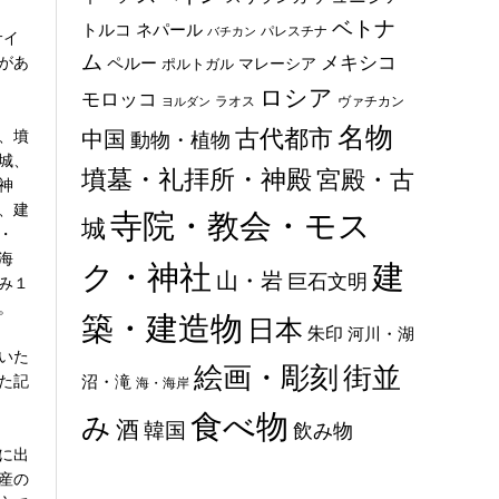
ベトナ
トルコ
ネパール
パレスチナ
バチカン
サイ
ム
メキシコ
があ
ペルー
マレーシア
ポルトガル
ロシア
モロッコ
ラオス
ヴァチカン
ヨルダン
名物
古代都市
、墳
中国
動物・植物
城、
墳墓・礼拝所・神殿
宮殿・古
神
、建
寺院・教会・モス
城
・
海
ク・神社
建
山・岩
巨石文明
み１
。
築・建造物
日本
朱印
河川・湖
いた
絵画・彫刻
街並
た記
沼・滝
海・海岸
食べ物
み
酒
韓国
飲み物
に出
産の