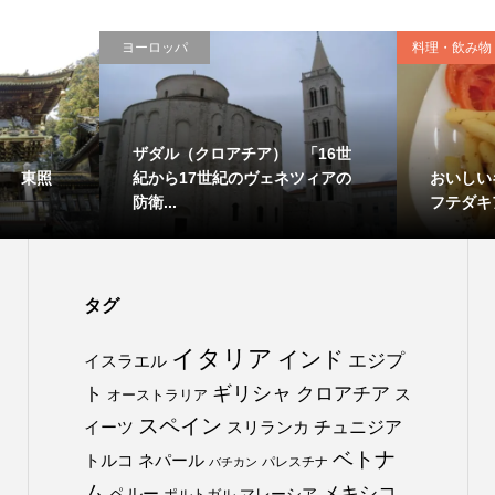
ヨーロッパ
料理・飲み物
ザダル（クロアチア） 「16世
） 東照
おいしい
紀から17世紀のヴェネツィアの
フテダキ
防衛...
タグ
イタリア
インド
エジプ
イスラエル
ト
ギリシャ
クロアチア
ス
オーストラリア
スペイン
チュニジア
イーツ
スリランカ
ベトナ
トルコ
ネパール
パレスチナ
バチカン
ム
メキシコ
ペルー
マレーシア
ポルトガル