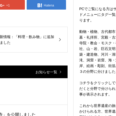
+1
Hatena
PCでご覧になる方は
ドメニューにタグ一覧
ります。
動物・植物、古代都市
新情報：「料理・飲み物」に追加
墓・礼拝所、宮殿・古
ました
寺院・教会・モスク・
社、山・岩、巨石文明
築・建造物、河川・湖
滝、洞窟・岩窟、海・
岸、絵画・彫刻、街並
お知らせ一覧
３の分野に分けました
コチラをクリックして
だくと分野で分けられ
事が表示されます。
これから世界遺産の旅
かけられる方、世界遺
寺」を公開しました