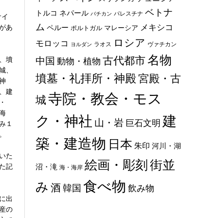
ベトナ
トルコ
ネパール
パレスチナ
バチカン
サイ
ム
メキシコ
があ
ペルー
マレーシア
ポルトガル
ロシア
モロッコ
ラオス
ヴァチカン
ヨルダン
名物
古代都市
、墳
中国
動物・植物
城、
墳墓・礼拝所・神殿
宮殿・古
神
、建
寺院・教会・モス
城
・
海
ク・神社
建
山・岩
巨石文明
み１
。
築・建造物
日本
朱印
河川・湖
いた
絵画・彫刻
街並
た記
沼・滝
海・海岸
食べ物
み
酒
韓国
飲み物
に出
産の