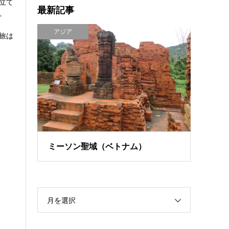
立て
最新記事
。
アジア
旅は
ミーソン聖域（ベトナム）
月を選択