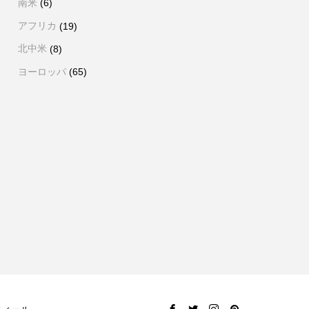
南米
(6)
アフリカ
(19)
北中米
(8)
ヨーロッパ
(65)