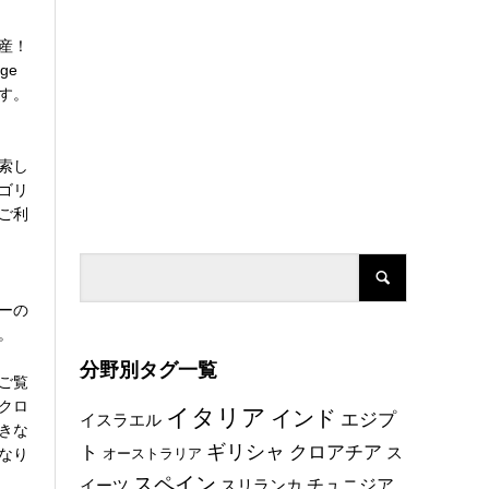
産！
ge
す。
索し
ゴリ
ご利
ーの
。
分野別タグ一覧
ご覧
クロ
イタリア
インド
エジプ
イスラエル
きな
ト
ギリシャ
クロアチア
ス
なり
オーストラリア
スペイン
チュニジア
イーツ
スリランカ