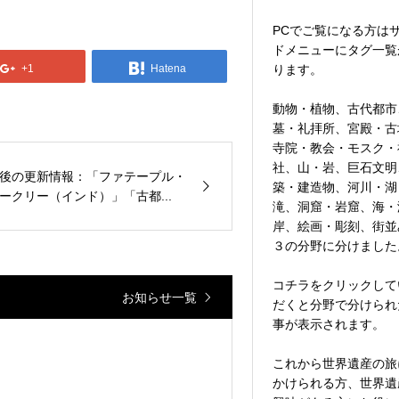
PCでご覧になる方は
ドメニューにタグ一覧
+1
Hatena
ります。
動物・植物、古代都市
墓・礼拝所、宮殿・古
寺院・教会・モスク・
社、山・岩、巨石文明
後の更新情報：「ファテープル・
築・建造物、河川・湖
ークリー（インド）」「古都...
滝、洞窟・岩窟、海・
岸、絵画・彫刻、街並
３の分野に分けました
コチラをクリックして
お知らせ一覧
だくと分野で分けられ
事が表示されます。
これから世界遺産の旅
かけられる方、世界遺