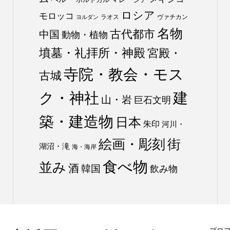
ロシア
モロッコ
ラオス
ヴァチカン
ヨルダン
名物
古代都市
中国
動物・植物
墳墓・礼拝所・神殿
宮殿・
寺院・教会・モス
古城
ク・神社
建
山・岩
巨石文明
築・建造物
日本
朱印
河川・
絵画・彫刻
街
湖沼・滝
海・海岸
食べ物
並み
酒
韓国
飲み物