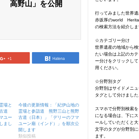
） 高野山」を公開
行ってみました世界遺
赤坂厚のworld Herita
の検索方法を紹介しま
☆カテゴリー分け
世界遺産の地域から検
たい場合は上記のカテ
+1
Hatena
ー分けをクリックして
用ください。
☆分野別タグ
分野別はサイドメニュ
タグとして分けました
霊場と
今後の更新情報：「紀伊山地の
スマホで分野別検索を
古道
霊場と参詣道 熊野三山と熊野
になる場合は、下にス
マユー
古道（日本）」「デリーのフマ
ールしていただくと大
しまし
ユーン廟（インド）」を順次公
文字のタグが分野別に
開します
類似投稿
ます。