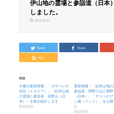
伊山地の霊場と参詣道（日本
しました。
2020.03.21
Tweet
Share
RSS
関連
今後の更新情報：「カサーレの
更新情報：「紀伊山地の
別荘（イタリア）」「紀伊山地
参詣道 熊野三山と熊野
の霊場と参詣道 高野山（日
（日本）」「デリーのフ
本）」を順次紹介します
ン廟（インド）」を公開
類似投稿
た
類似投稿