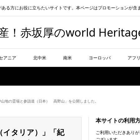
がある方にお役に立ちたいサイトです。本ページはプロモーションが含
坂厚のworld Heritag
セアニア
北中米
南米
ヨーロッパ
アフ
伊山地の霊場と参詣道（日本） 高野山」を公開しました。
本サイトの利用
（イタリア）」「紀
ご利用いただきありが
ございます。