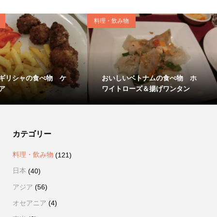
料理・飲み物
ギリシャの食べ物 ケ
おいしいベトナムの食べ物 ホ
ア
ワイトローズ＆揚げワンタン
カテゴリー
料理・飲み物
(121)
日本
(40)
アジア
(56)
オセアニア
(4)