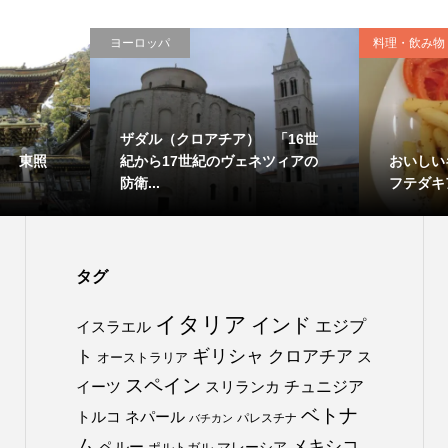
ヨーロッパ
料理・飲み物
ザダル（クロアチア） 「16世
） 東照
おいしい
紀から17世紀のヴェネツィアの
フテダキ
防衛...
タグ
イタリア
インド
エジプ
イスラエル
ト
ギリシャ
クロアチア
ス
オーストラリア
スペイン
チュニジア
イーツ
スリランカ
ベトナ
トルコ
ネパール
パレスチナ
バチカン
ム
メキシコ
ペルー
マレーシア
ポルトガル