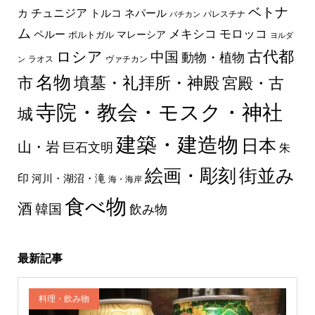
ベトナ
チュニジア
トルコ
ネパール
カ
パレスチナ
バチカン
ム
メキシコ
モロッコ
ペルー
マレーシア
ポルトガル
ヨルダ
古代都
ロシア
中国
動物・植物
ラオス
ヴァチカン
ン
名物
墳墓・礼拝所・神殿
市
宮殿・古
寺院・教会・モスク・神社
城
建築・建造物
日本
山・岩
巨石文明
朱
絵画・彫刻
街並み
印
河川・湖沼・滝
海・海岸
食べ物
酒
韓国
飲み物
最新記事
料理・飲み物