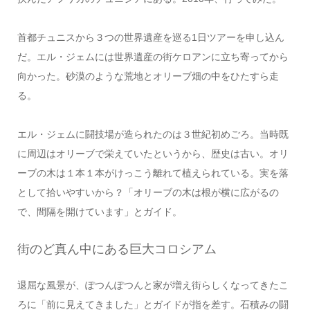
首都チュニスから３つの世界遺産を巡る1日ツアーを申し込ん
だ。エル・ジェムには世界遺産の街ケロアンに立ち寄ってから
向かった。砂漠のような荒地とオリーブ畑の中をひたすら走
る。
エル・ジェムに闘技場が造られたのは３世紀初めごろ。当時既
に周辺はオリーブで栄えていたというから、歴史は古い。オリ
ーブの木は１本１本がけっこう離れて植えられている。実を落
として拾いやすいから？「オリーブの木は根が横に広がるの
で、間隔を開けています」とガイド。
街のど真ん中にある巨大コロシアム
退屈な風景が、ぽつんぽつんと家が増え街らしくなってきたこ
ろに「前に見えてきました」とガイドが指を差す。石積みの闘