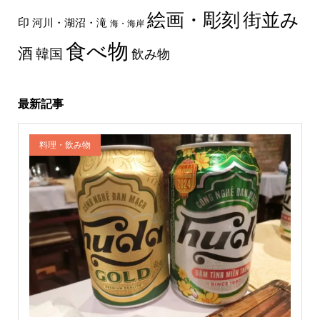
絵画・彫刻
街並み
印
河川・湖沼・滝
海・海岸
食べ物
酒
韓国
飲み物
最新記事
料理・飲み物