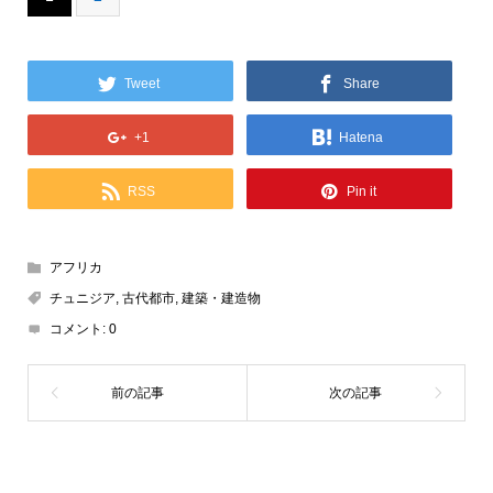
Tweet
Share
+1
Hatena
RSS
Pin it
アフリカ
チュニジア
,
古代都市
,
建築・建造物
コメント:
0