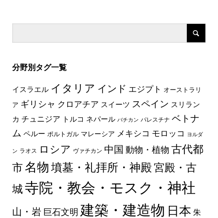
分野別タグ一覧
イタリア
インド
エジプト
イスラエル
オーストラリ
スペイン
ギリシャ
クロアチア
スイーツ
スリラン
ア
ベトナ
チュニジア
トルコ
ネパール
カ
パレスチナ
バチカン
ム
メキシコ
モロッコ
ペルー
マレーシア
ポルトガル
ヨルダ
古代都
ロシア
中国
動物・植物
ラオス
ヴァチカン
ン
名物
墳墓・礼拝所・神殿
市
宮殿・古
寺院・教会・モスク・神社
城
建築・建造物
日本
山・岩
巨石文明
朱