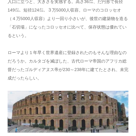
入口に立つと、大きさを実感する。高さ36㍍、だ円形で長径
149㍍、短径124㍍、３万5000人収容。ローマのコロッセオ
（４万5000人収容）より一回り小さいが、後世の建築物を造る
「石切場」になったコロッセオに比べて、保存状態は優れてい
るという。
ローマより１年早く世界遺産に登録されたのもそんな理由なの
だろうか。カルタゴを滅ぼした、古代ローマ帝国のアフリカ総
督だったゴルディアヌス帝が230～238年に建てたとされ、未完
成だったらしい。