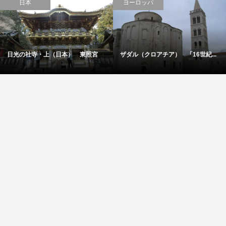
日本
ヨーロッパ
日光の社寺・上（日本） 東照宮
ザダル（クロアチア） 「16世紀...