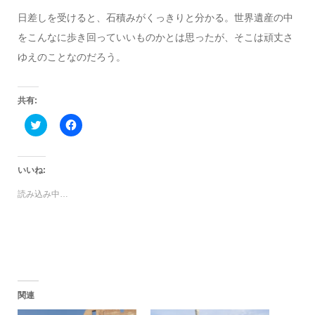
日差しを受けると、石積みがくっきりと分かる。世界遺産の中
をこんなに歩き回っていいものかとは思ったが、そこは頑丈さ
ゆえのことなのだろう。
共有:
ク
Facebook
リ
で
ッ
共
ク
有
し
す
て
る
いいね:
Twitter
に
で
は
読み込み中…
共
ク
有
リ
(新
ッ
し
ク
い
し
ウ
て
ィ
く
ン
だ
ド
さ
ウ
い
で
(新
関連
開
し
き
い
ま
ウ