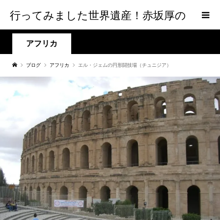
行ってみました世界遺産！赤坂厚の
world Heritage
アフリカ
ブログ
アフリカ
エル・ジェムの円形闘技場（チュニジア）