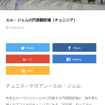
エル・ジェムの円形闘技場（チュニジア）
2020.09.02
Tweet
Share
+1
Hatena
RSS
チュニス～ケロアン～エル・ジェム
有名なローマのコロッセオに匹敵する円形闘技場が、地中海を
挟んだアフリカのチュニジアにある。2010年、行ってみた。