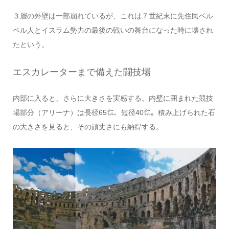
３層の外壁は一部崩れているが、これは７世紀末に先住民ベル
ベル人とイスラム勢力の最後の戦いの舞台になった時に壊され
たという。
エスカレーターまで備えた闘技場
内部に入ると、さらに大きさを実感する。内壁に囲まれた競技
場部分（アリーナ）は長径65㍍、短径40㍍。積み上げられた石
の大きさを見ると、その頑丈さにも納得する。