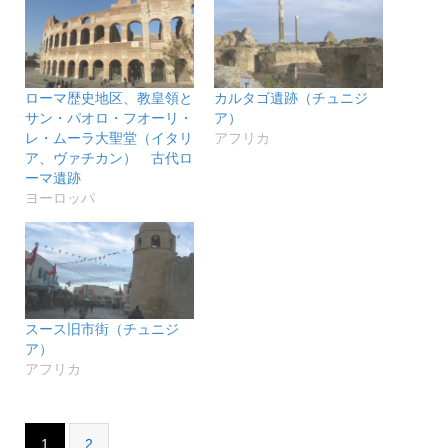
す)
ィ
ン
ド
ウ
で
開
き
ローマ歴史地区、教皇領と
カルタゴ遺跡（チュニジ
ま
す)
サン・パオロ・フオーリ・
ア）
レ・ムーラ大聖堂（イタリ
アフリカ
ア、ヴァチカン） 古代ロ
ーマ遺跡
ヨーロッパ
スース旧市街（チュニジ
ア）
アフリカ
1
2