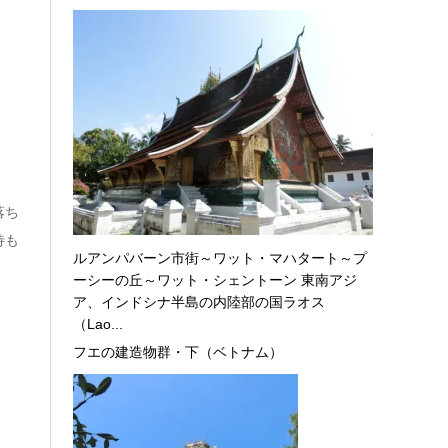
落ち
待も
ルアンパバーン市街～ワット・マハタート～プ
ーシーの丘～ワット・シェントーン 東南アジ
ア、インドシナ半島の内陸部の国ラオス
（Lao...
フエの建造物群・下（ベトナム）