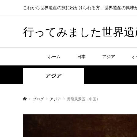
これから世界遺産の旅に出かけられる方、世界遺産の興味
行ってみました世界遺産！赤
ホーム
日本
アジア
オ
アジア
ブログ
アジア
黄龍風景区（中国）