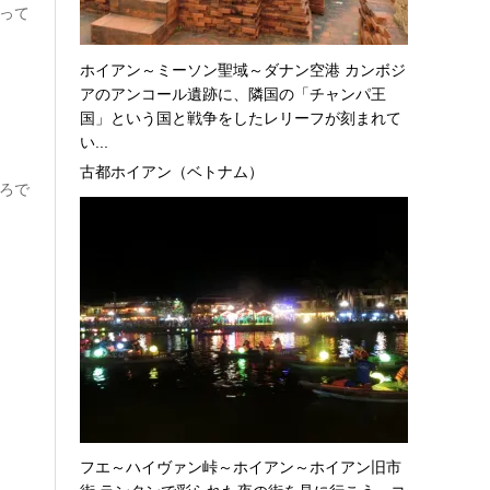
行って
ホイアン～ミーソン聖域～ダナン空港 カンボジ
アのアンコール遺跡に、隣国の「チャンパ王
国」という国と戦争をしたレリーフが刻まれて
い...
古都ホイアン（ベトナム）
ころで
フエ～ハイヴァン峠～ホイアン～ホイアン旧市