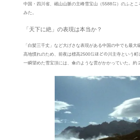
中国・四川省、岷山山脈の主峰雪宝山（5588㍍）のふとこ
みた。
「天下に絶」の表現は本当か？
「白髪三千丈」など大げさな表現がある中国の中でも最大
高地慣れのため、前夜は標高2500㍍ほどの川主寺という町
一瞬望めた雪宝頂には、傘のような雲がかかっていた。約