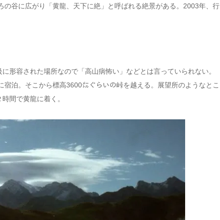
ろの谷に広がり「黄龍、天下に絶」と呼ばれる絶景がある。2003年、
級に形容された場所なので「高山病怖い」などとは言っていられない。
に宿泊。そこから標高3600㍍ぐらいの峠を越える。展望所のようなと
２時間で黄龍に着く。