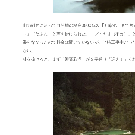
山の斜面に沿って目的地の標高3500㍍の「五彩池」まで
～」（たぶん）と声を掛けられた。「プ・ヤオ（不要）」
乗らなかったので料金は聞いていないが、当時工事中だっ
ない。
林を抜けると、まず「迎賓彩湖」が文字通り「迎えて」く