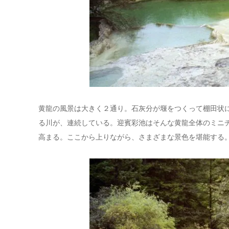
黄龍の風景は大きく２通り。石灰分が堰をつくって棚田状
る川が、連続している。迎賓彩池はそんな黄龍全体のミニ
高まる。ここから上りながら、さまざまな景色を堪能する