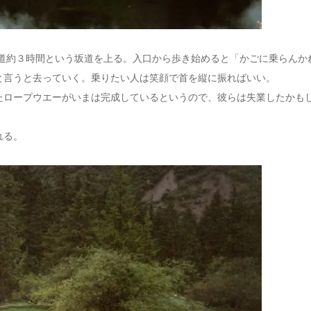
片道約３時間という坂道を上る。入口から歩き始めると「かごに乗らんか
と言うと去っていく。乗りたい人は笑顔で首を縦に振ればいい。
たロープウエーがいまは完成しているというので、彼らは失業したかも
れる。