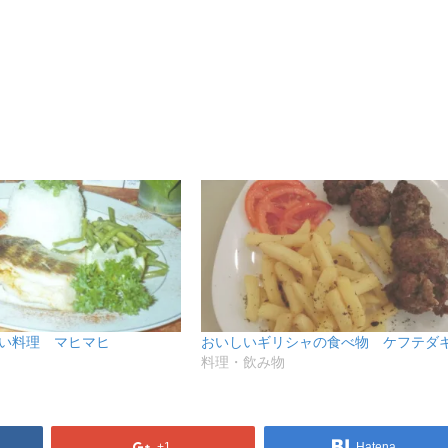
い料理 マヒマヒ
おいしいギリシャの食べ物 ケフテダ
料理・飲み物
+1
Hatena