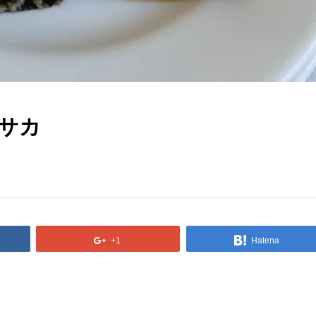
サカ
+1
Hatena