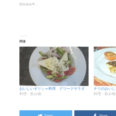
で
は
読み込み中…
共
ク
有
リ
(新
ッ
し
ク
い
し
ウ
て
ィ
く
ン
だ
ド
さ
ウ
い
で
(新
関連
開
し
き
い
ま
ウ
す)
ィ
ン
ド
ウ
で
開
き
ま
す)
おいしいギリシャ料理 グリークサラダ
チリのおいし
料理・飲み物
料理・飲み物
Tweet
Share