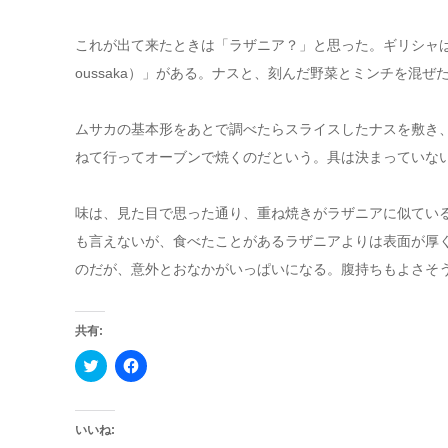
これが出て来たときは「ラザニア？」と思った。ギリシャ
oussaka）」がある。ナスと、刻んだ野菜とミンチを混
ムサカの基本形をあとで調べたらスライスしたナスを敷き
ねて行ってオーブンで焼くのだという。具は決まっていな
味は、見た目で思った通り、重ね焼きがラザニアに似てい
も言えないが、食べたことがあるラザニアよりは表面が厚
のだが、意外とおなかがいっぱいになる。腹持ちもよさそ
共有:
ク
Facebook
リ
で
ッ
共
ク
有
し
す
て
る
いいね:
Twitter
に