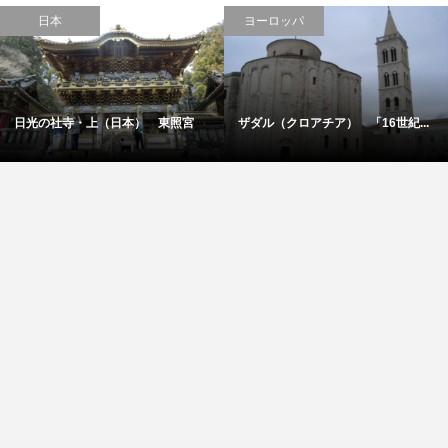
日本
ヨーロッパ
日光の社寺・上（日本） 東照宮
ザダル（クロアチア） 「16世紀...