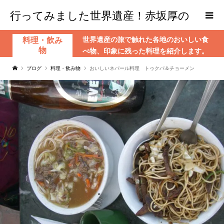
行ってみました世界遺産！赤坂厚の
世界遺産の旅で触れた各地のおいしい食
料理・飲み
world Heritage
物
べ物、印象に残った料理を紹介します。
ブログ
料理・飲み物
おいしいネパール料理 トゥクパ＆チョーメン