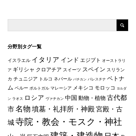
分野別タグ一覧
イタリア
インド
エジプト
イスラエル
オーストラリ
スペイン
ギリシャ
クロアチア
スイーツ
スリラン
ア
ベトナ
チュニジア
トルコ
ネパール
カ
パレスチナ
バチカン
ム
メキシコ
モロッコ
ペルー
マレーシア
ポルトガル
ヨルダ
古代都
ロシア
中国
動物・植物
ラオス
ヴァチカン
ン
名物
墳墓・礼拝所・神殿
市
宮殿・古
寺院・教会・モスク・神社
城
建築・建造物