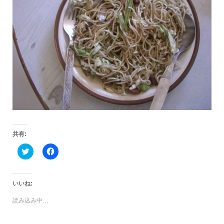
共有:
ク
Facebook
リ
で
ッ
共
ク
有
し
す
て
る
いいね:
Twitter
に
で
は
読み込み中…
共
ク
有
リ
(新
ッ
し
ク