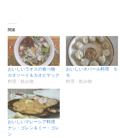
い
し
ウ
て
ィ
く
ン
だ
ド
さ
ウ
い
で
(新
関連
開
し
き
い
ま
ウ
す)
ィ
ン
ド
ウ
で
開
き
おいしいラオスの食べ物
おいしいネパール料理 モ
ま
す)
カオソーイ＆カオピヤック
モ
料理・飲み物
料理・飲み物
おいしいマレーシア料理
ナシ・ゴレン＆ミー・ゴレ
ン