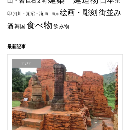
日本
山・岩
巨石文明
朱
絵画・彫刻
街並み
印
河川・湖沼・滝
海・海岸
食べ物
酒
韓国
飲み物
最新記事
アジア