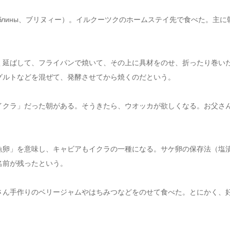
блины、ブリヌィー）。イルクーツクのホームステイ先で食べた。主に
く延ばして、フライパンで焼いて、その上に具材をのせ、折ったり巻い
グルトなどを混ぜて、発酵させてから焼くのだという。
イクラ」だった朝がある。そうきたら、ウオッカが欲しくなる。お父さ
魚卵」を意味し、キャビアもイクラの一種になる。サケ卵の保存法（塩
名前が残ったという。
さん手作りのベリージャムやはちみつなどをのせて食べた。とにかく、