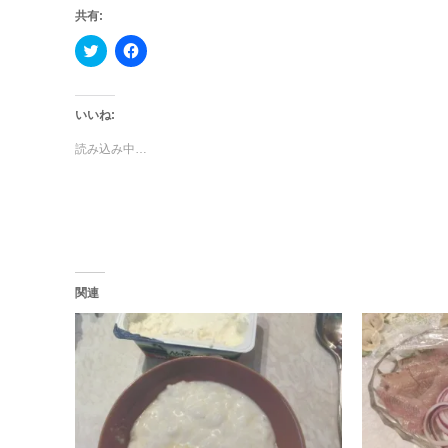
共有:
ク
Facebook
リ
で
ッ
共
ク
有
し
す
て
る
いいね:
Twitter
に
で
は
読み込み中…
共
ク
有
リ
(新
ッ
し
ク
い
し
ウ
て
ィ
く
ン
だ
ド
さ
ウ
い
で
(新
関連
開
し
き
い
ま
ウ
す)
ィ
ン
ド
ウ
で
開
き
ま
す)