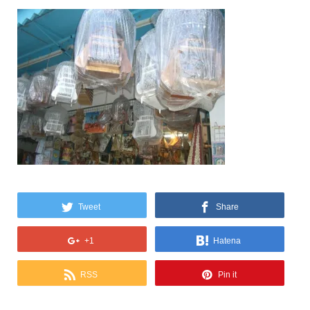
Tweet
Share
+1
Hatena
RSS
Pin it