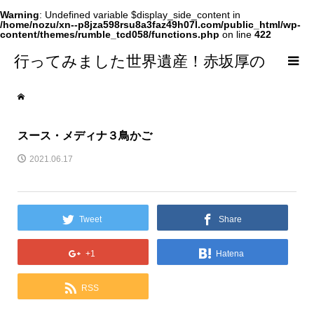
Warning
: Undefined variable $display_side_content in
/home/nozu/xn--p8jza598rsu8a3faz49h07l.com/public_html/wp-
content/themes/rumble_tcd058/functions.php
on line
422
行ってみました世界遺産！赤坂厚の
world Heritage
スース・メディナ３鳥かご
2021.06.17
Tweet
Share
+1
Hatena
RSS