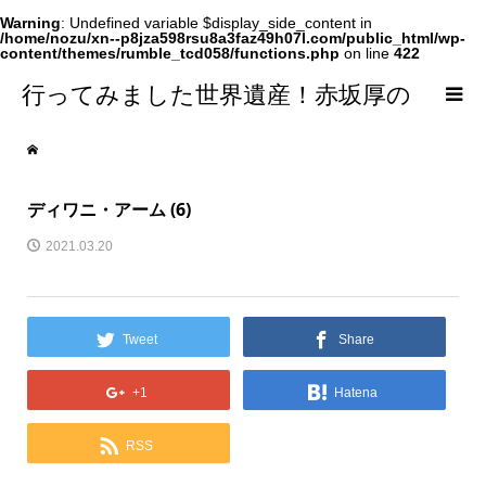
Warning
: Undefined variable $display_side_content in
/home/nozu/xn--p8jza598rsu8a3faz49h07l.com/public_html/wp-
content/themes/rumble_tcd058/functions.php
on line
422
行ってみました世界遺産！赤坂厚の
world Heritage
ディワニ・アーム (6)
2021.03.20
Tweet
Share
+1
Hatena
RSS