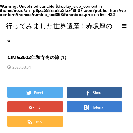
Warning
: Undefined variable $display_side_content in
/home/nozu/xn--p8jza598rsu8a3faz49h07l.com/public_html/wp-
content/themes/rumble_tcd058/functions.php
on line
422
行ってみました世界遺産！赤坂厚の
world Heritage
CIMG3602仁和寺冬の旅 (1)
2020.08.04
Tweet
Share
+1
Hatena
RSS