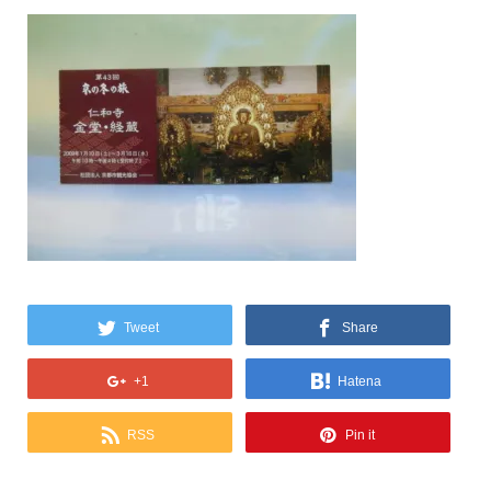
Tweet
Share
+1
Hatena
RSS
Pin it