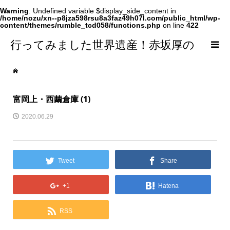
Warning
: Undefined variable $display_side_content in
/home/nozu/xn--p8jza598rsu8a3faz49h07l.com/public_html/wp-
content/themes/rumble_tcd058/functions.php
on line
422
行ってみました世界遺産！赤坂厚の
world Heritage
富岡上・西繭倉庫 (1)
2020.06.29
Tweet
Share
+1
Hatena
RSS