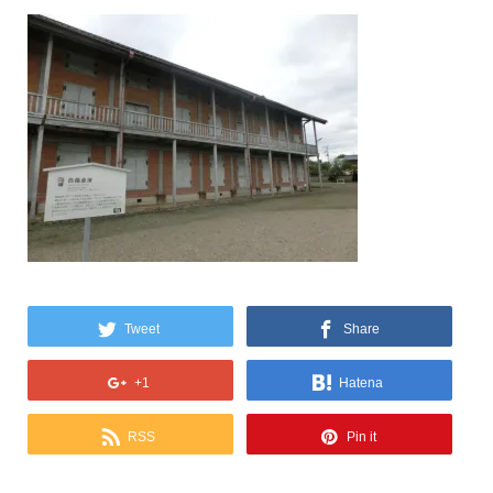
Tweet
Share
+1
Hatena
RSS
Pin it