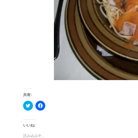
共有:
ク
Facebook
リ
で
ッ
共
ク
有
し
す
て
る
いいね:
Twitter
に
で
は
読み込み中…
共
ク