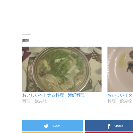
有
リ
(新
ッ
し
ク
い
し
ウ
て
ィ
く
ン
だ
ド
さ
ウ
い
で
(新
関連
開
し
き
い
ま
ウ
す)
ィ
ン
ド
ウ
で
開
き
ま
す)
おいしいベトナム料理 海鮮料理
おいしいイタ
料理・飲み物
料理・飲み物
Tweet
Share