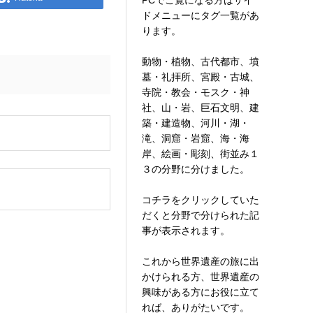
PCでご覧になる方はサイ
ドメニューにタグ一覧があ
ります。
動物・植物、古代都市、墳
墓・礼拝所、宮殿・古城、
寺院・教会・モスク・神
社、山・岩、巨石文明、建
築・建造物、河川・湖・
。
滝、洞窟・岩窟、海・海
岸、絵画・彫刻、街並み１
３の分野に分けました。
コチラをクリックしていた
だくと分野で分けられた記
事が表示されます。
これから世界遺産の旅に出
かけられる方、世界遺産の
興味がある方にお役に立て
れば、ありがたいです。