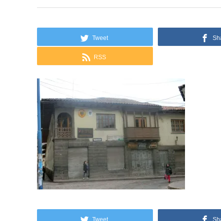
Tweet
Sh
RSS
Tweet
Sh