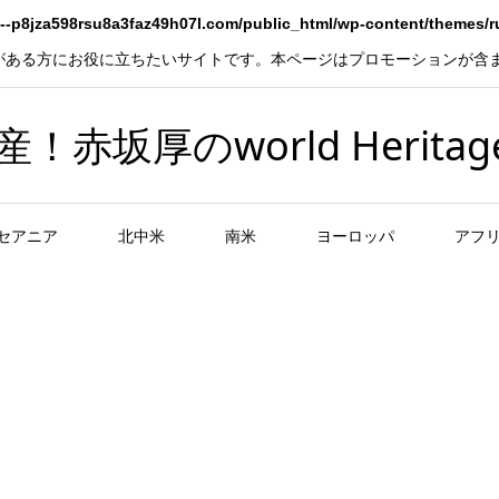
--p8jza598rsu8a3faz49h07l.com/public_html/wp-content/themes/
がある方にお役に立ちたいサイトです。本ページはプロモーションが含
坂厚のworld Heritag
セアニア
北中米
南米
ヨーロッパ
アフ