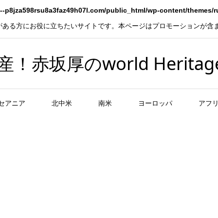
--p8jza598rsu8a3faz49h07l.com/public_html/wp-content/themes/
がある方にお役に立ちたいサイトです。本ページはプロモーションが含
坂厚のworld Heritag
セアニア
北中米
南米
ヨーロッパ
アフ