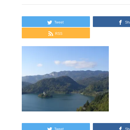
Tweet
Sh
RSS
Tweet
Sh