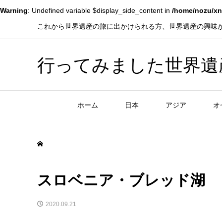
Warning
: Undefined variable $display_side_content in
/home/nozu/xn
これから世界遺産の旅に出かけられる方、世界遺産の興味
行ってみました世界遺産！赤
ホーム
日本
アジア
オ
スロベニア・ブレッド湖
2020.09.21