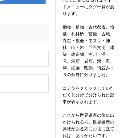
PCでご覧になる方はサイ
ドメニューにタグ一覧があ
ります。
動物・植物、古代都市、墳
墓・礼拝所、宮殿・古城、
寺院・教会・モスク・神
社、山・岩、巨石文明、建
築・建造物、河川・湖・
。
滝、洞窟・岩窟、海・海
岸、絵画・彫刻、街並み１
３の分野に分けました。
コチラをクリックしていた
だくと分野で分けられた記
事が表示されます。
これから世界遺産の旅に出
かけられる方、世界遺産の
興味がある方にお役に立て
れば、ありがたいです。