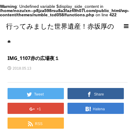
Warning
: Undefined variable $display_side_content in
/home/nozu/xn--p8jza598rsu8a3faz49h07l.com/public_html/wp-
content/themes/rumble_tcd058/functions.php
on line
422
行ってみました世界遺産！赤坂厚の
world Heritage
IMG_1107赤の広場夜１
2018.05.13
Tweet
Share
+1
Hatena
RSS