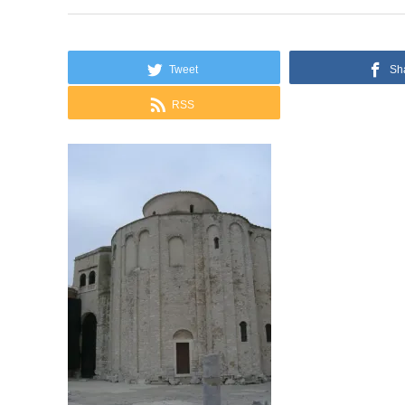
Tweet
Sh
RSS