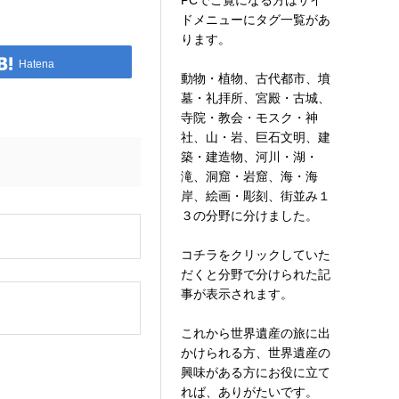
PCでご覧になる方はサイ
ドメニューにタグ一覧があ
ります。
Hatena
動物・植物、古代都市、墳
墓・礼拝所、宮殿・古城、
寺院・教会・モスク・神
社、山・岩、巨石文明、建
築・建造物、河川・湖・
滝、洞窟・岩窟、海・海
岸、絵画・彫刻、街並み１
３の分野に分けました。
。
コチラをクリックしていた
だくと分野で分けられた記
事が表示されます。
これから世界遺産の旅に出
かけられる方、世界遺産の
興味がある方にお役に立て
れば、ありがたいです。