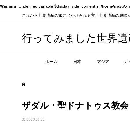
Warning
: Undefined variable $display_side_content in
/home/nozu/xn
これから世界遺産の旅に出かけられる方、世界遺産の興味
行ってみました世界遺産！赤
ホーム
日本
アジア
オ
ザダル・聖ドナトゥス教会 (
2026.06.02