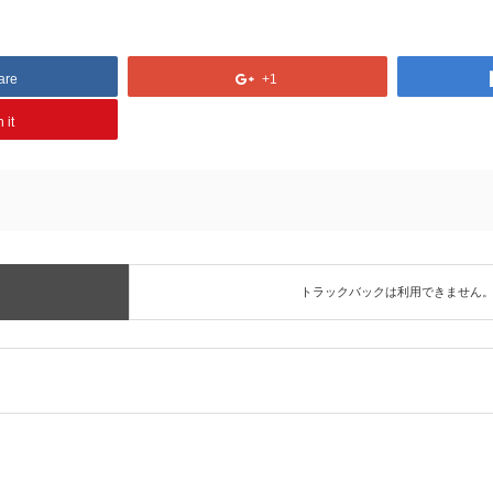
are
+1
 it
トラックバックは利用できません