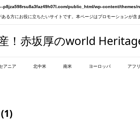
--p8jza598rsu8a3faz49h07l.com/public_html/wp-content/themes/
がある方にお役に立ちたいサイトです。本ページはプロモーションが含
坂厚のworld Heritag
セアニア
北中米
南米
ヨーロッパ
アフ
1)