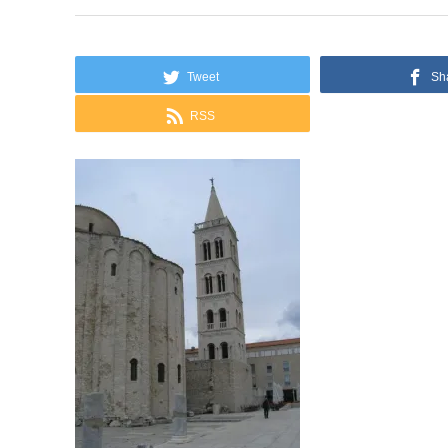
Tweet
Sh
RSS