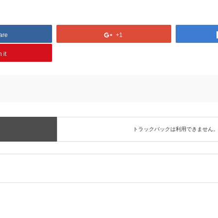
are
+1
 it
トラックバックは利用できません