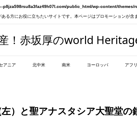
--p8jza598rsu8a3faz49h07l.com/public_html/wp-content/themes/
がある方にお役に立ちたいサイトです。本ページはプロモーションが含
坂厚のworld Heritag
セアニア
北中米
南米
ヨーロッパ
アフ
左）と聖アナスタシア大聖堂の鐘楼