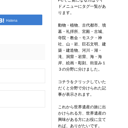
PCでご覧になる方はサイ
ドメニューにタグ一覧があ
ります。
Hatena
動物・植物、古代都市、墳
墓・礼拝所、宮殿・古城、
寺院・教会・モスク・神
社、山・岩、巨石文明、建
築・建造物、河川・湖・
滝、洞窟・岩窟、海・海
岸、絵画・彫刻、街並み１
３の分野に分けました。
。
コチラをクリックしていた
だくと分野で分けられた記
事が表示されます。
これから世界遺産の旅に出
かけられる方、世界遺産の
興味がある方にお役に立て
れば、ありがたいです。